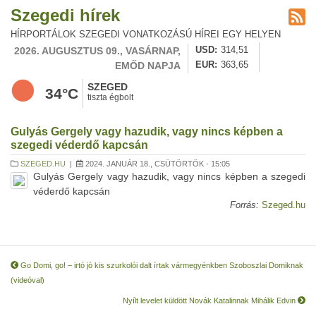
Szegedi hírek
HÍRPORTÁLOK SZEGEDI VONATKOZÁSÚ HÍREI EGY HELYEN
2026. AUGUSZTUS 09., VASÁRNAP,
USD
314,51
EMŐD NAPJA
EUR
363,65
SZEGED
34°C
tiszta égbolt
Gulyás Gergely vagy hazudik, vagy nincs képben a
szegedi véderdő kapcsán
SZEGED.HU
|
2024. JANUÁR 18., CSÜTÖRTÖK - 15:05
Gulyás Gergely vagy hazudik, vagy nincs képben a szegedi
véderdő kapcsán
Forrás:
Szeged.hu
Go Domi, go! – irtó jó kis szurkolói dalt írtak vármegyénkben Szoboszlai Domiknak
(videóval)
Nyílt levelet küldött Novák Katalinnak Mihálik Edvin