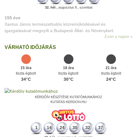
32. hét ,
augusztus 8., szombat
155 éve
Xantus János természettudós közreműködésével és
igazgatásával megnyílt a Budapesti Állat- és Növénykert.
Ezen a napon
VÁRHATÓ IDŐJÁRÁS
15 óra
18 óra
21 óra
tiszta égbolt
tiszta égbolt
tiszta égbolt
34°C
30°C
24°C
KÉRDŐÍV KÉSZÍTÉSE KUTATÓMUNKÁHOZ
KUTATAS-KERDOIV.HU
1
14
24
30
32
37