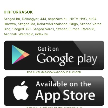
HÍRFORRÁSOK
Szeged.hu
,
Délmagyar
,
444
,
nepszava.hu
,
HírTv
,
HVG
,
hir24
,
Hírextra
,
Szeged Ma
,
Kolozsvári szalonna
,
Origo
,
Szabad Város
Blog
,
Szeged 365
,
Szeged Város
,
Szabad Európa
,
Rádió88
,
Azonnali
,
Webrádió
,
index.hu
RSS ALKALMAZÁSOK A GOOGLE PLAY-BEN