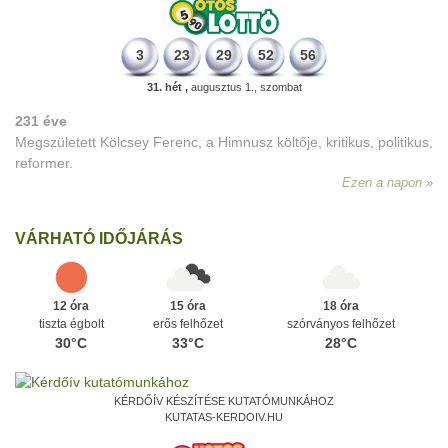
3
23
29
52
56
31. hét ,
augusztus 1., szombat
231 éve
Megszületett Kölcsey Ferenc, a Himnusz költője, kritikus, politikus,
reformer.
Ezen a napon
VÁRHATÓ IDŐJÁRÁS
12 óra
15 óra
18 óra
tiszta égbolt
erős felhőzet
szórványos felhőzet
30°C
33°C
28°C
KÉRDŐÍV KÉSZÍTÉSE KUTATÓMUNKÁHOZ
KUTATAS-KERDOIV.HU