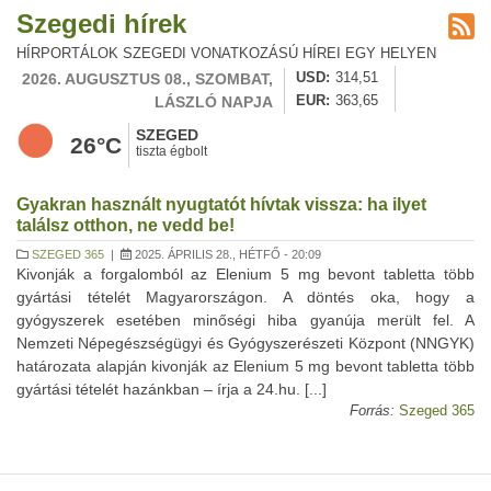
Szegedi hírek
HÍRPORTÁLOK SZEGEDI VONATKOZÁSÚ HÍREI EGY HELYEN
2026. AUGUSZTUS 08., SZOMBAT,
USD
314,51
LÁSZLÓ NAPJA
EUR
363,65
SZEGED
26°C
tiszta égbolt
Gyakran használt nyugtatót hívtak vissza: ha ilyet
találsz otthon, ne vedd be!
SZEGED 365
|
2025. ÁPRILIS 28., HÉTFŐ - 20:09
Kivonják a forgalomból az Elenium 5 mg bevont tabletta több
gyártási tételét Magyarországon. A döntés oka, hogy a
gyógyszerek esetében minőségi hiba gyanúja merült fel. A
Nemzeti Népegészségügyi és Gyógyszerészeti Központ (NNGYK)
határozata alapján kivonják az Elenium 5 mg bevont tabletta több
gyártási tételét hazánkban – írja a 24.hu. [...]
Forrás:
Szeged 365