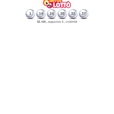
1
14
24
30
32
37
32. hét ,
augusztus 6., csütörtök