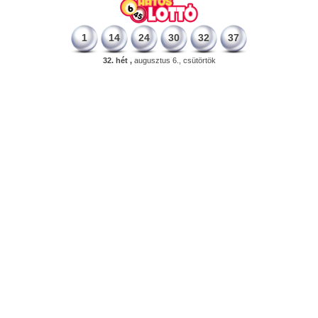
1
14
24
30
32
37
32. hét ,
augusztus 6., csütörtök