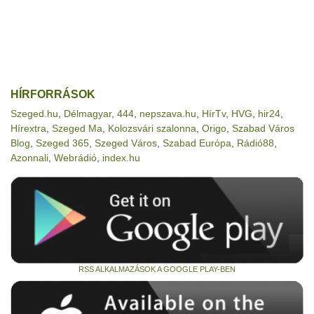
HÍRFORRÁSOK
Szeged.hu
,
Délmagyar
,
444
,
nepszava.hu
,
HírTv
,
HVG
,
hir24
,
Hírextra
,
Szeged Ma
,
Kolozsvári szalonna
,
Origo
,
Szabad Város
Blog
,
Szeged 365
,
Szeged Város
,
Szabad Európa
,
Rádió88
,
Azonnali
,
Webrádió
,
index.hu
RSS ALKALMAZÁSOK A GOOGLE PLAY-BEN