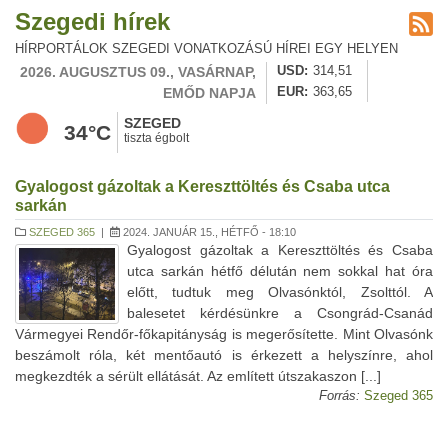
Szegedi hírek
HÍRPORTÁLOK SZEGEDI VONATKOZÁSÚ HÍREI EGY HELYEN
2026. AUGUSZTUS 09., VASÁRNAP,
USD
314,51
EMŐD NAPJA
EUR
363,65
SZEGED
34°C
tiszta égbolt
Gyalogost gázoltak a Kereszttöltés és Csaba utca
sarkán
SZEGED 365
|
2024. JANUÁR 15., HÉTFŐ - 18:10
Gyalogost gázoltak a Kereszttöltés és Csaba
utca sarkán hétfő délután nem sokkal hat óra
előtt, tudtuk meg Olvasónktól, Zsolttól. A
balesetet kérdésünkre a Csongrád-Csanád
Vármegyei Rendőr-főkapitányság is megerősítette. Mint Olvasónk
beszámolt róla, két mentőautó is érkezett a helyszínre, ahol
megkezdték a sérült ellátását. Az említett útszakaszon [...]
Forrás:
Szeged 365