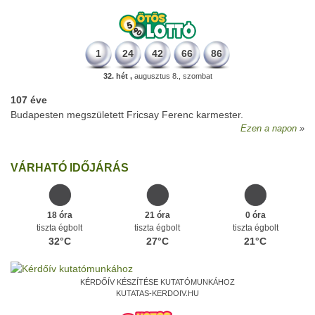
1
24
42
66
86
32. hét ,
augusztus 8., szombat
107 éve
Budapesten megszületett Fricsay Ferenc karmester.
Ezen a napon
VÁRHATÓ IDŐJÁRÁS
18 óra
21 óra
0 óra
tiszta égbolt
tiszta égbolt
tiszta égbolt
32°C
27°C
21°C
KÉRDŐÍV KÉSZÍTÉSE KUTATÓMUNKÁHOZ
KUTATAS-KERDOIV.HU