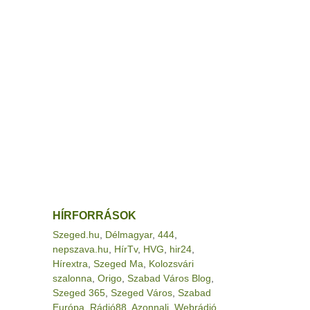
HÍRFORRÁSOK
Szeged.hu
,
Délmagyar
,
444
,
nepszava.hu
,
HírTv
,
HVG
,
hir24
,
Hírextra
,
Szeged Ma
,
Kolozsvári
szalonna
,
Origo
,
Szabad Város Blog
,
Szeged 365
,
Szeged Város
,
Szabad
Európa
,
Rádió88
,
Azonnali
,
Webrádió
,