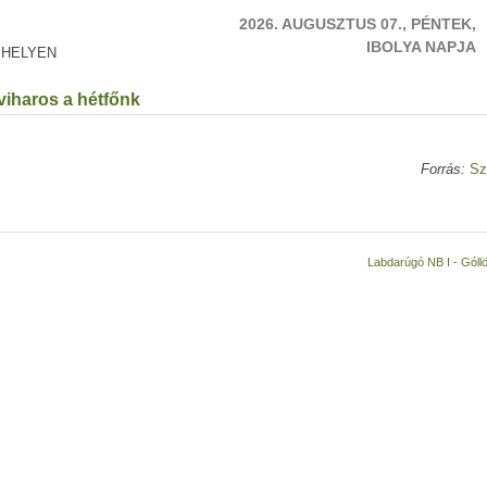
2026. AUGUSZTUS 07., PÉNTEK,
IBOLYA NAPJA
 HELYEN
lviharos a hétfőnk
Forrás:
Sz
Labdarúgó NB I - Góllö