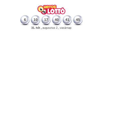
6
10
17
40
41
45
31. hét ,
augusztus 2., vasárnap