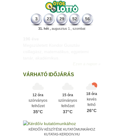
3
23
29
52
56
31. hét ,
augusztus 1., szombat
196 éve
Megszületett Kondor Gusztáv
csillagász, matematikus, egyetemi
tanár, akadémikus.
Ezen a napon
VÁRHATÓ IDŐJÁRÁS
18 óra
12 óra
15 óra
kevés
szórványos
szórványos
felhő
felhőzet
felhőzet
26°C
35°C
37°C
KÉRDŐÍV KÉSZÍTÉSE KUTATÓMUNKÁHOZ
KUTATAS-KERDOIV.HU