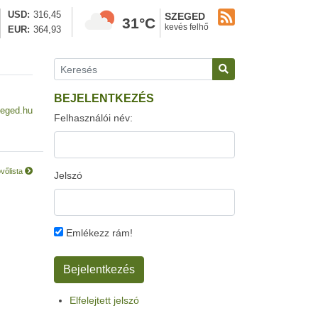
USD
316,45
SZEGED
31°C
kevés felhő
EUR
364,93
BEJELENTKEZÉS
eged.hu
Felhasználói név:
vőlista
Jelszó
Emlékezz rám!
Elfelejtett jelszó