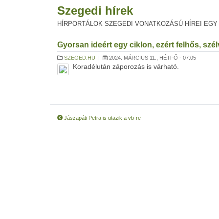
Szegedi hírek
HÍRPORTÁLOK SZEGEDI VONATKOZÁSÚ HÍREI EGY
Gyorsan ideért egy ciklon, ezért felhős, szé
SZEGED.HU
|
2024. MÁRCIUS 11., HÉTFŐ - 07:05
Koradélután záporozás is várható.
Jászapáti Petra is utazik a vb-re