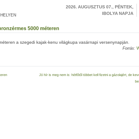
2026. AUGUSZTUS 07., PÉNTEK,
IBOLYA NAPJA
 HELYEN
 bronzérmes 5000 méteren
méteren a szegedi kajak-kenu világkupa vasárnapi versenynapján.
Forrás:
W
teren
Jó hír is meg nem is: hétfőtől többet kell fizetni a gázolajért, de ke
be