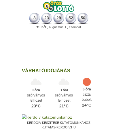
3
23
29
52
56
31. hét ,
augusztus 1., szombat
196 éve
Megszületett Kondor Gusztáv
csillagász, matematikus, egyetemi
tanár, akadémikus.
Ezen a napon
VÁRHATÓ IDŐJÁRÁS
6 óra
0 óra
3 óra
tiszta
szórványos
szórványos
égbolt
felhőzet
felhőzet
24°C
23°C
21°C
KÉRDŐÍV KÉSZÍTÉSE KUTATÓMUNKÁHOZ
KUTATAS-KERDOIV.HU