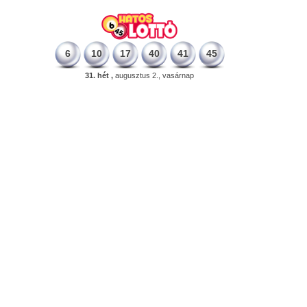
6
10
17
40
41
45
31. hét ,
augusztus 2., vasárnap