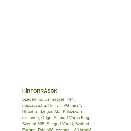
HÍRFORRÁSOK
Szeged.hu
,
Délmagyar
,
444
,
nepszava.hu
,
HírTv
,
HVG
,
hir24
,
Hírextra
,
Szeged Ma
,
Kolozsvári
szalonna
,
Origo
,
Szabad Város Blog
,
Szeged 365
,
Szeged Város
,
Szabad
Európa
,
Rádió88
,
Azonnali
,
Webrádió
,