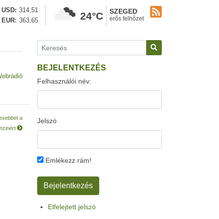
USD
314,51
SZEGED
24°C
erős felhőzet
EUR
363,65
BEJELENTKEZÉS
ebrádió
Felhasználói név:
vesebbet a
Jelszó
nzinért
Emlékezz rám!
Elfelejtett jelszó