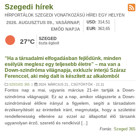
Szegedi hírek
HÍRPORTÁLOK SZEGEDI VONATKOZÁSÚ HÍREI EGY HELYEN
2026. AUGUSZTUS 09., VASÁRNAP,
USD
314,51
EMŐD NAPJA
EUR
363,65
SZEGED
27°C
tiszta égbolt
“Ha a társadalmi elfogadásban fejlődünk, minden
esélyük meglesz egy teljesebb életre” – ma van a
Down-szindróma világnapja, exkluzív interjú Száraz
Ferenccel, aki még dalt is készített az alkalomból
SZEGED 365
|
2024. MÁRCIUS 21., CSÜTÖRTÖK - 21:11
Fontos nap a mai, ugyanis március 21-én tartják a Down-
szindróma világnapját. Ez az a nap, amikor világszerte a Down-
szindrómával élőkre irányul a figyelem, segíti a társadalom
érzékenyítését az érintettek iránt, megmutatja, hogy a születési
rendellenesség ellenére az ezzel az állapottal élő társaink
ugyanolyan érző, szerető és rendkívül [...]
Forrás:
Szeged 365