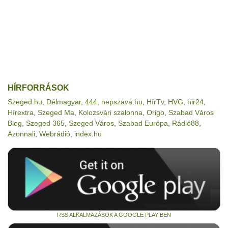
HÍRFORRÁSOK
Szeged.hu
,
Délmagyar
,
444
,
nepszava.hu
,
HírTv
,
HVG
,
hir24
,
Hírextra
,
Szeged Ma
,
Kolozsvári szalonna
,
Origo
,
Szabad Város
Blog
,
Szeged 365
,
Szeged Város
,
Szabad Európa
,
Rádió88
,
Azonnali
,
Webrádió
,
index.hu
RSS ALKALMAZÁSOK A GOOGLE PLAY-BEN