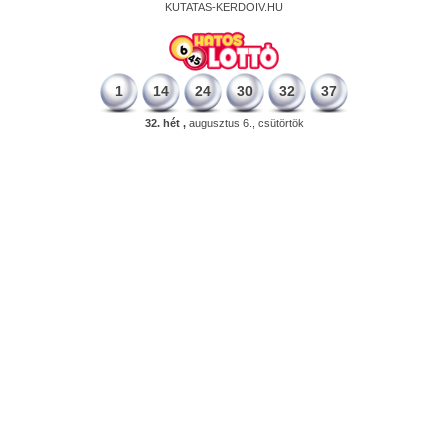
KUTATAS-KERDOIV.HU
1
14
24
30
32
37
32. hét ,
augusztus 6., csütörtök