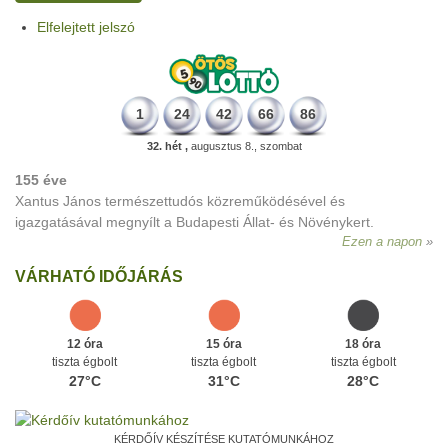
Elfelejtett jelszó
1
24
42
66
86
32. hét ,
augusztus 8., szombat
155 éve
Xantus János természettudós közreműködésével és
igazgatásával megnyílt a Budapesti Állat- és Növénykert.
Ezen a napon
VÁRHATÓ IDŐJÁRÁS
12 óra
15 óra
18 óra
tiszta égbolt
tiszta égbolt
tiszta égbolt
27°C
31°C
28°C
KÉRDŐÍV KÉSZÍTÉSE KUTATÓMUNKÁHOZ