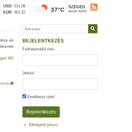
USD
314,08
SZEGED
37°C
kevés felhő
EUR
363,32
tikus és
BEJELENTKEZÉS
edeznek
Felhasználói név:
ged 365
Jelszó
 részén
Emlékezz rám!
Elfelejtett jelszó