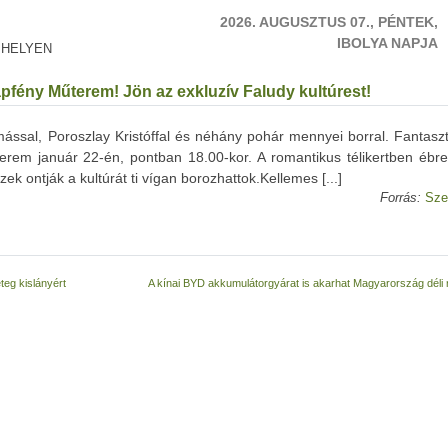
2026. AUGUSZTUS 07., PÉNTEK,
IBOLYA NAPJA
 HELYEN
Napfény Műterem! Jön az exkluzív Faludy kultúrest!
amással, Poroszlay Kristóffal és néhány pohár mennyei borral. Fantasz
erem január 22-én, pontban 18.00-kor. A romantikus télikertben ébr
 ontják a kultúrát ti vígan borozhattok.Kellemes [...]
Forrás:
Sze
eg kislányért
A kínai BYD akkumulátorgyárat is akarhat Magyarország déli