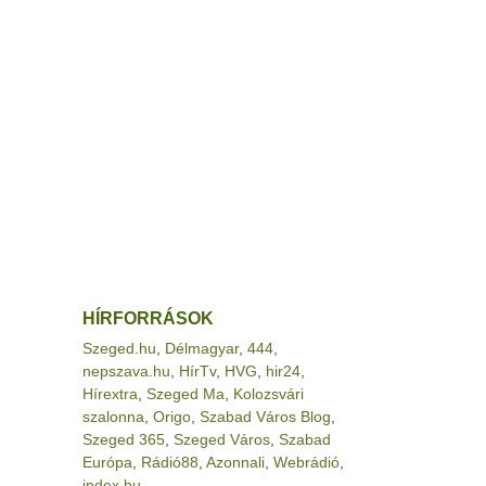
HÍRFORRÁSOK
Szeged.hu
,
Délmagyar
,
444
,
nepszava.hu
,
HírTv
,
HVG
,
hir24
,
Hírextra
,
Szeged Ma
,
Kolozsvári
szalonna
,
Origo
,
Szabad Város Blog
,
Szeged 365
,
Szeged Város
,
Szabad
Európa
,
Rádió88
,
Azonnali
,
Webrádió
,
index.hu