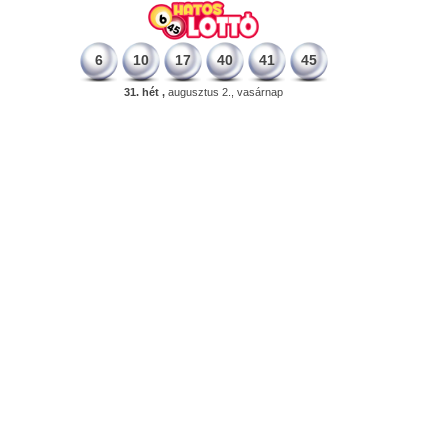
6
10
17
40
41
45
31. hét ,
augusztus 2., vasárnap