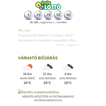
3
23
29
52
56
31. hét ,
augusztus 1., szombat
196 éve
Megszületett Kondor Gusztáv
csillagász, matematikus, egyetemi
tanár, akadémikus.
Ezen a napon
VÁRHATÓ IDŐJÁRÁS
18 óra
21 óra
0 óra
kevés felhő
erős felhőzet
erős felhőzet
34°C
29°C
19°C
KÉRDŐÍV KÉSZÍTÉSE KUTATÓMUNKÁHOZ
KUTATAS-KERDOIV.HU