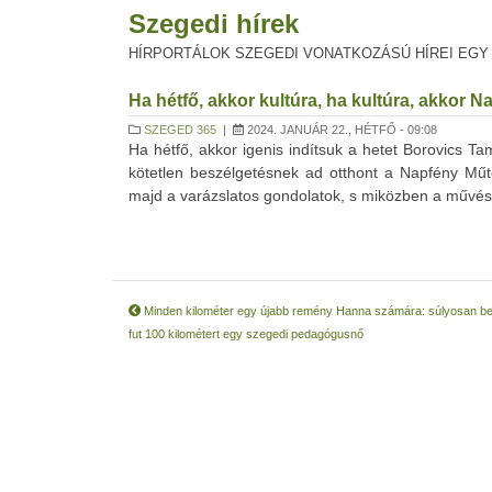
Szegedi hírek
HÍRPORTÁLOK SZEGEDI VONATKOZÁSÚ HÍREI EGY
Ha hétfő, akkor kultúra, ha kultúra, akkor 
SZEGED 365
|
2024. JANUÁR 22., HÉTFŐ - 09:08
Ha hétfő, akkor igenis indítsuk a hetet Borovics T
kötetlen beszélgetésnek ad otthont a Napfény Műt
majd a varázslatos gondolatok, s miközben a művészek
Minden kilométer egy újabb remény Hanna számára: súlyosan bet
fut 100 kilométert egy szegedi pedagógusnő