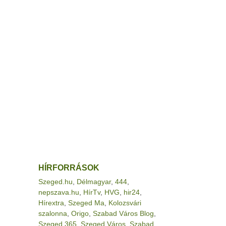
HÍRFORRÁSOK
Szeged.hu
,
Délmagyar
,
444
,
nepszava.hu
,
HírTv
,
HVG
,
hir24
,
Hírextra
,
Szeged Ma
,
Kolozsvári
szalonna
,
Origo
,
Szabad Város Blog
,
Szeged 365
,
Szeged Város
,
Szabad