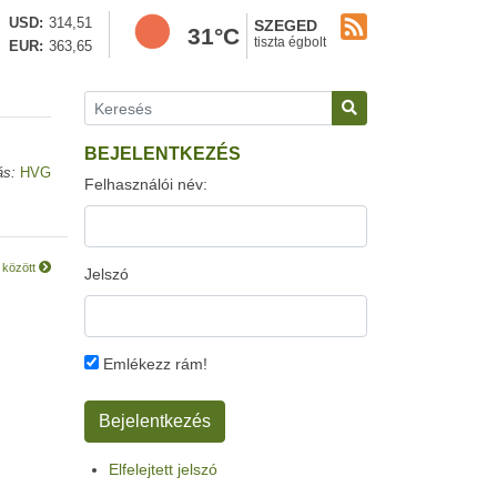
USD
314,51
SZEGED
31°C
tiszta égbolt
EUR
363,65
BEJELENTKEZÉS
ás:
HVG
Felhasználói név:
 között
Jelszó
Emlékezz rám!
Elfelejtett jelszó