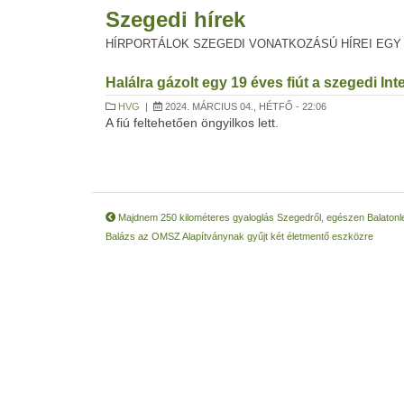
Szegedi hírek
HÍRPORTÁLOK SZEGEDI VONATKOZÁSÚ HÍREI EGY
Halálra gázolt egy 19 éves fiút a szegedi Int
HVG
|
2024. MÁRCIUS 04., HÉTFŐ - 22:06
A fiú feltehetően öngyilkos lett.
Majdnem 250 kilométeres gyaloglás Szegedről, egészen Balatonlel
Balázs az OMSZ Alapítványnak gyűjt két életmentő eszközre