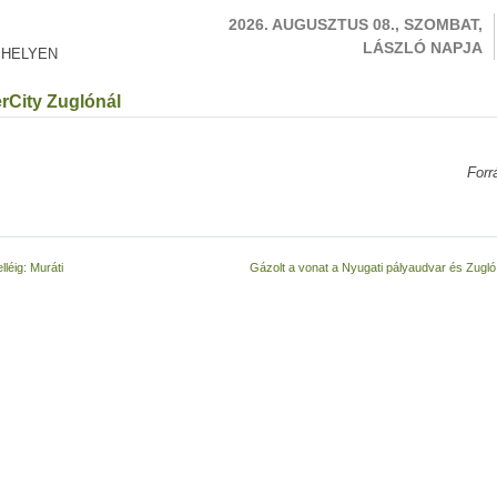
2026. AUGUSZTUS 08., SZOMBAT,
LÁSZLÓ NAPJA
 HELYEN
erCity Zuglónál
Forr
léig: Muráti
Gázolt a vonat a Nyugati pályaudvar és Zugló