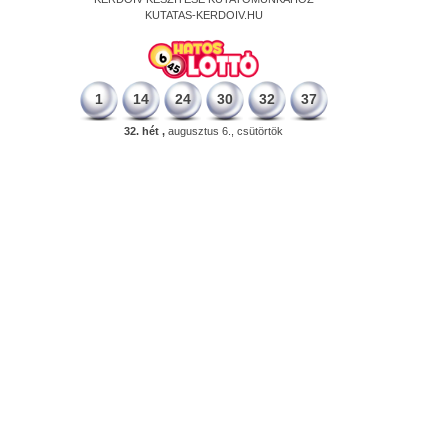
KUTATAS-KERDOIV.HU
1
14
24
30
32
37
32. hét ,
augusztus 6., csütörtök