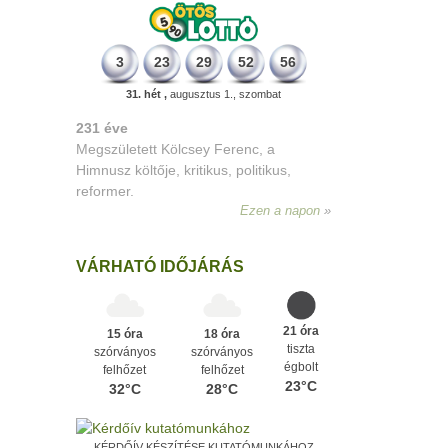
3
23
29
52
56
31. hét ,
augusztus 1., szombat
331 éve
Megszületett Mikes Kelemen
memoáríró, műfordító, a XVIII. századi
magyar prózairodalom legnagyobb
alakja.
Ezen a napon
VÁRHATÓ IDŐJÁRÁS
21 óra
15 óra
18 óra
tiszta
szórványos
szórványos
égbolt
felhőzet
felhőzet
23°C
32°C
28°C
KÉRDŐÍV KÉSZÍTÉSE KUTATÓMUNKÁHOZ