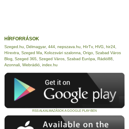
HÍRFORRÁSOK
Szeged.hu
,
Délmagyar
,
444
,
nepszava.hu
,
HírTv
,
HVG
,
hir24
,
Hírextra
,
Szeged Ma
,
Kolozsvári szalonna
,
Origo
,
Szabad Város
Blog
,
Szeged 365
,
Szeged Város
,
Szabad Európa
,
Rádió88
,
Azonnali
,
Webrádió
,
index.hu
RSS ALKALMAZÁSOK A GOOGLE PLAY-BEN