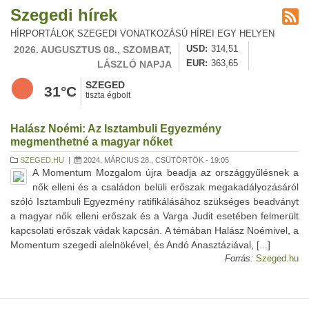
Szegedi hírek
HÍRPORTÁLOK SZEGEDI VONATKOZÁSÚ HÍREI EGY HELYEN
2026. AUGUSZTUS 08., SZOMBAT,
USD
314,51
LÁSZLÓ NAPJA
EUR
363,65
SZEGED
31°C
tiszta égbolt
Halász Noémi: Az Isztambuli Egyezmény
megmenthetné a magyar nőket
SZEGED.HU
|
2024. MÁRCIUS 28., CSÜTÖRTÖK - 19:05
A Momentum Mozgalom újra beadja az országgyűlésnek a
nők elleni és a családon belüli erőszak megakadályozásáról
szóló Isztambuli Egyezmény ratifikálásához szükséges beadványt
a magyar nők elleni erőszak és a Varga Judit esetében felmerült
kapcsolati erőszak vádak kapcsán. A témában Halász Noémivel, a
Momentum szegedi alelnökével, és Andó Anasztáziával, [...]
Forrás:
Szeged.hu