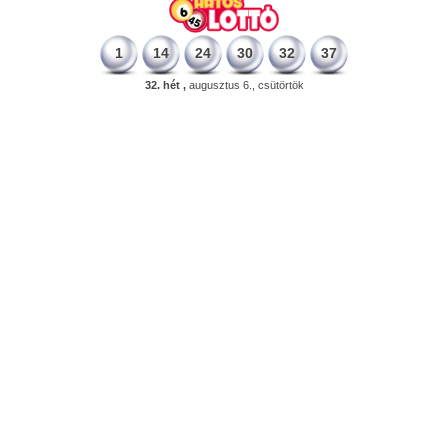
1
14
24
30
32
37
32. hét ,
augusztus 6., csütörtök