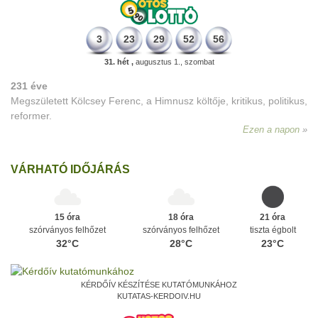
3
23
29
52
56
31. hét ,
augusztus 1., szombat
231 éve
Megszületett Kölcsey Ferenc, a Himnusz költője, kritikus, politikus,
reformer.
Ezen a napon
VÁRHATÓ IDŐJÁRÁS
15 óra
18 óra
21 óra
szórványos felhőzet
szórványos felhőzet
tiszta égbolt
32°C
28°C
23°C
KÉRDŐÍV KÉSZÍTÉSE KUTATÓMUNKÁHOZ
KUTATAS-KERDOIV.HU