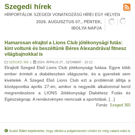
Szegedi hírek
HÍRPORTÁLOK SZEGEDI VONATKOZÁSÚ HÍREI EGY HELYEN
2026. AUGUSZTUS 07., PÉNTEK,
IBOLYA NAPJA
Hamarosan elrajtol a Lions Club jótékonysági futás:
kint voltunk és beszéltünk Béres Alexandrával fitnesz
világbajnokkal is
SZEGED 365
|
2024. ÁPRILIS 27., SZOMBAT - 10:12
Elrajtolt Szeged Első Lions Club jótékonysági futása. Egyre több
ember érintett a diabéteszben világszerte, és a gyerekek sem
kivételek. A Szeged Első Lions Club ezt a problémát állítja a
középpontba április 27-én, amikor is negyedik alkalommal kerül
megrendezésre a LIONS Jótékonysági Diabétesz Futás és
Egészségnap. A rendezvényen nemcsak a sportolásé, [...]
Forrás:
Szeged 365
Szabó Bálint bejelentette, hogy elindul a polgármesteri címért és még valami mást is