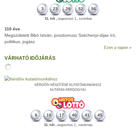
3
23
29
52
56
31. hét ,
augusztus 1., szombat
110 éve
Megszületett Bibó István, posztumusz Széchenyi-díjas író,
politikus, jogász.
Ezen a napon
VÁRHATÓ IDŐJÁRÁS
KÉRDŐÍV KÉSZÍTÉSE KUTATÓMUNKÁHOZ
KUTATAS-KERDOIV.HU
6
10
17
40
41
45
31. hét ,
augusztus 2., vasárnap