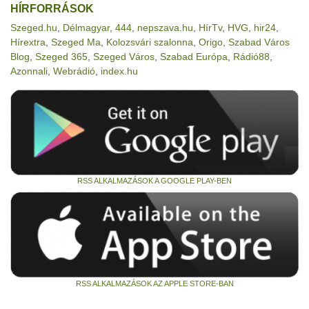
HÍRFORRÁSOK
Szeged.hu
,
Délmagyar
,
444
,
nepszava.hu
,
HírTv
,
HVG
,
hir24
,
Hírextra
,
Szeged Ma
,
Kolozsvári szalonna
,
Origo
,
Szabad Város
Blog
,
Szeged 365
,
Szeged Város
,
Szabad Európa
,
Rádió88
,
Azonnali
,
Webrádió
,
index.hu
RSS ALKALMAZÁSOK A GOOGLE PLAY-BEN
RSS ALKALMAZÁSOK AZ APPLE STORE-BAN