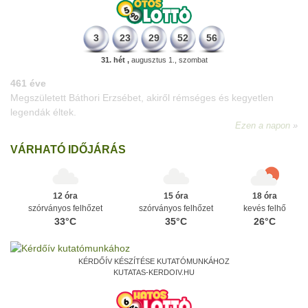
3
23
29
52
56
31. hét ,
augusztus 1., szombat
196 éve
Megszületett Kondor Gusztáv csillagász, matematikus, egyetemi
tanár, akadémikus.
Ezen a napon
VÁRHATÓ IDŐJÁRÁS
12 óra
15 óra
18 óra
szórványos felhőzet
szórványos felhőzet
kevés felhő
33°C
35°C
26°C
KÉRDŐÍV KÉSZÍTÉSE KUTATÓMUNKÁHOZ
KUTATAS-KERDOIV.HU