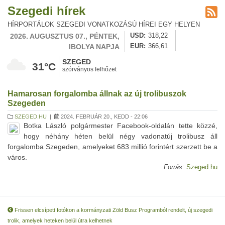
Szegedi hírek
HÍRPORTÁLOK SZEGEDI VONATKOZÁSÚ HÍREI EGY HELYEN
2026. AUGUSZTUS 07., PÉNTEK,
USD
318,22
IBOLYA NAPJA
EUR
366,61
SZEGED
31°C
szórványos felhőzet
Hamarosan forgalomba állnak az új trolibuszok
Szegeden
SZEGED.HU
|
2024. FEBRUÁR 20., KEDD - 22:06
Botka László polgármester Facebook-oldalán tette közzé,
hogy néhány héten belül négy vadonatúj trolibusz áll
forgalomba Szegeden, amelyeket 683 millió forintért szerzett be a
város.
Forrás:
Szeged.hu
Frissen elcsípett fotókon a kormányzati Zöld Busz Programból rendelt, új szegedi
trolik, amelyek heteken belül útra kelhetnek