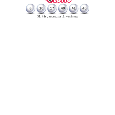
6
10
17
40
41
45
31. hét ,
augusztus 2., vasárnap