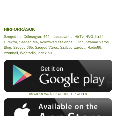
HÍRFORRÁSOK
Szeged.hu
,
Délmagyar
,
444
,
nepszava.hu
,
HírTv
,
HVG
,
hir24
,
Hírextra
,
Szeged Ma
,
Kolozsvári szalonna
,
Origo
,
Szabad Város
Blog
,
Szeged 365
,
Szeged Város
,
Szabad Európa
,
Rádió88
,
Azonnali
,
Webrádió
,
index.hu
RSS ALKALMAZÁSOK A GOOGLE PLAY-BEN