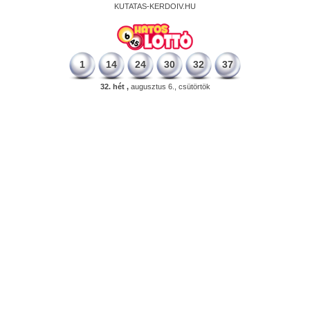
KUTATAS-KERDOIV.HU
1
14
24
30
32
37
32. hét ,
augusztus 6., csütörtök