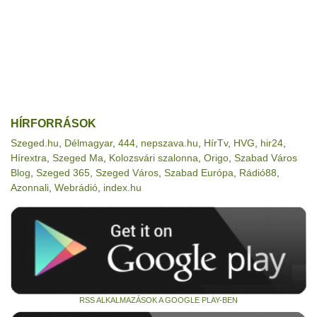
HÍRFORRÁSOK
Szeged.hu
,
Délmagyar
,
444
,
nepszava.hu
,
HírTv
,
HVG
,
hir24
,
Hírextra
,
Szeged Ma
,
Kolozsvári szalonna
,
Origo
,
Szabad Város
Blog
,
Szeged 365
,
Szeged Város
,
Szabad Európa
,
Rádió88
,
Azonnali
,
Webrádió
,
index.hu
RSS ALKALMAZÁSOK A GOOGLE PLAY-BEN