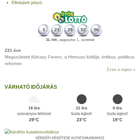
Elfelejtett jelszó
3
23
29
52
56
31. hét ,
augusztus 1., szombat
231 éve
Megszületett Kölcsey Ferenc, a Himnusz költője, kritikus, politikus,
reformer.
Ezen a napon
VÁRHATÓ IDŐJÁRÁS
18 óra
21 óra
0 óra
szórványos felhőzet
tiszta égbolt
tiszta égbolt
29°C
23°C
19°C
KÉRDŐÍV KÉSZÍTÉSE KUTATÓMUNKÁHOZ