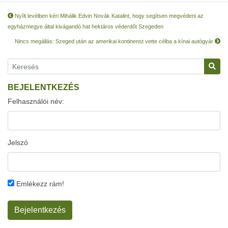
Nyílt levélben kéri Mihálik Edvin Novák Katalint, hogy segítsen megvédeni az
egyházmegye által kivágandó hat hektáros véderdőt Szegeden
Nincs megállás: Szeged után az amerikai kontinenst vette célba a kínai autógyár
BEJELENTKEZÉS
Felhasználói név:
Jelszó
Emlékezz rám!