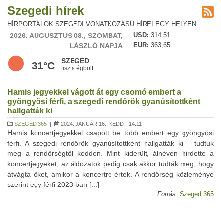
Szegedi hírek
HÍRPORTÁLOK SZEGEDI VONATKOZÁSÚ HÍREI EGY HELYEN
2026. AUGUSZTUS 08., SZOMBAT,
USD
314,51
LÁSZLÓ NAPJA
EUR
363,65
SZEGED
31°C
tiszta égbolt
Hamis jegyekkel vágott át egy csomó embert a
gyöngyösi férfi, a szegedi rendőrök gyanúsítottként
hallgatták ki
SZEGED 365
|
2024. JANUÁR 16., KEDD - 14:11
Hamis koncertjegyekkel csapott be több embert egy gyöngyösi
férfi. A szegedi rendőrök gyanúsítottként hallgatták ki – tudtuk
meg a rendőrségtől kedden. Mint kiderült, álnéven hirdette a
koncertjegyeket, az áldozatok pedig csak akkor tudták meg, hogy
átvágta őket, amikor a koncertre értek. A rendőrség közleménye
szerint egy férfi 2023-ban [...]
Forrás:
Szeged 365