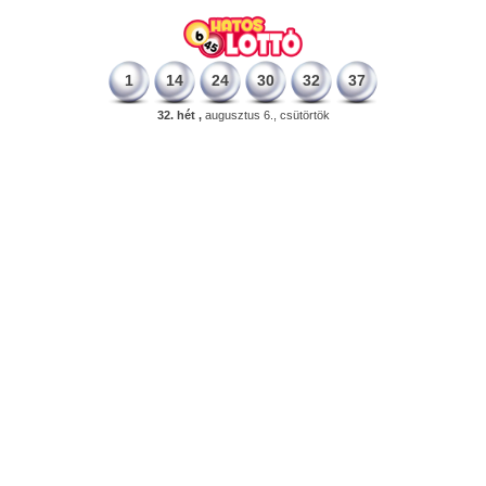
1
14
24
30
32
37
32. hét ,
augusztus 6., csütörtök