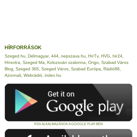
HÍRFORRÁSOK
Szeged.hu
,
Délmagyar
,
444
,
nepszava.hu
,
HírTv
,
HVG
,
hir24
,
Hírextra
,
Szeged Ma
,
Kolozsvári szalonna
,
Origo
,
Szabad Város
Blog
,
Szeged 365
,
Szeged Város
,
Szabad Európa
,
Rádió88
,
Azonnali
,
Webrádió
,
index.hu
RSS ALKALMAZÁSOK A GOOGLE PLAY-BEN