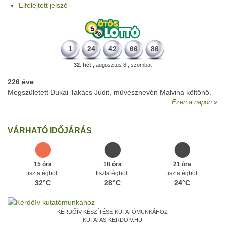
Elfelejtett jelszó
1
24
42
66
86
32. hét ,
augusztus 8., szombat
226 éve
Megszületett Dukai Takács Judit, művésznevén Malvina költőnő.
Ezen a napon
VÁRHATÓ IDŐJÁRÁS
15 óra
18 óra
21 óra
tiszta égbolt
tiszta égbolt
tiszta égbolt
32°C
28°C
24°C
KÉRDŐÍV KÉSZÍTÉSE KUTATÓMUNKÁHOZ
KUTATAS-KERDOIV.HU