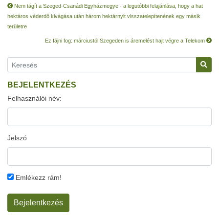
Nem tágít a Szeged-Csanádi Egyházmegye - a legutóbbi felajánlása, hogy a hat
hektáros véderdő kivágása után három hektárnyit visszatelepítenének egy másik
területre
Ez fájni fog: márciustól Szegeden is áremelést hajt végre a Telekom
BEJELENTKEZÉS
Felhasználói név:
Jelszó
Emlékezz rám!