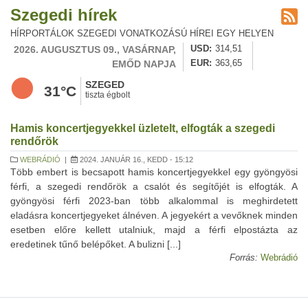
Szegedi hírek
HÍRPORTÁLOK SZEGEDI VONATKOZÁSÚ HÍREI EGY HELYEN
2026. AUGUSZTUS 09., VASÁRNAP,
USD
314,51
EMŐD NAPJA
EUR
363,65
SZEGED
31°C
tiszta égbolt
Hamis koncertjegyekkel üzletelt, elfogták a szegedi
rendőrök
WEBRÁDIÓ
|
2024. JANUÁR 16., KEDD - 15:12
Több embert is becsapott hamis koncertjegyekkel egy gyöngyösi
férfi, a szegedi rendőrök a csalót és segítőjét is elfogták. A
gyöngyösi férfi 2023-ban több alkalommal is meghirdetett
eladásra koncertjegyeket álnéven. A jegyekért a vevőknek minden
esetben előre kellett utalniuk, majd a férfi elpostázta az
eredetinek tűnő belépőket. A bulizni [...]
Forrás:
Webrádió