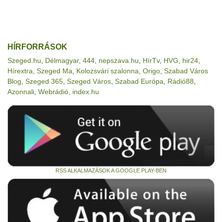
HÍRFORRÁSOK
Szeged.hu
,
Délmagyar
,
444
,
nepszava.hu
,
HírTv
,
HVG
,
hir24
,
Hírextra
,
Szeged Ma
,
Kolozsvári szalonna
,
Origo
,
Szabad Város
Blog
,
Szeged 365
,
Szeged Város
,
Szabad Európa
,
Rádió88
,
Azonnali
,
Webrádió
,
index.hu
RSS ALKALMAZÁSOK A GOOGLE PLAY-BEN