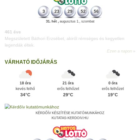
3
23
29
52
56
31. hét ,
augusztus 1., szombat
196 éve
Megszületett Kondor Gusztáv csillagász, matematikus, egyetemi
tanár, akadémikus.
Ezen a napon
VÁRHATÓ IDŐJÁRÁS
18 óra
21 óra
0 óra
kevés felhő
erős felhőzet
erős felhőzet
34°C
29°C
19°C
KÉRDŐÍV KÉSZÍTÉSE KUTATÓMUNKÁHOZ
KUTATAS-KERDOIV.HU