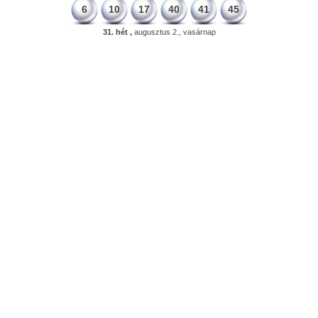
6
10
17
40
41
45
31. hét ,
augusztus 2., vasárnap