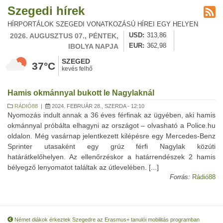
Szegedi hírek
HÍRPORTÁLOK SZEGEDI VONATKOZÁSÚ HÍREI EGY HELYEN
2026. AUGUSZTUS 07., PÉNTEK,
USD
313,86
IBOLYA NAPJA
EUR
362,98
SZEGED
37°C
kevés felhő
Hamis okmánnyal bukott le Nagylaknál
RÁDIÓ88
|
2024. FEBRUÁR 28., SZERDA - 12:10
Nyomozás indult annak a 36 éves férfinak az ügyében, aki hamis
okmánnyal próbálta elhagyni az országot – olvasható a Police.hu
oldalon. Még vasárnap jelentkezett kilépésre egy Mercedes-Benz
Sprinter utasaként egy grúz férfi Nagylak közúti
határátkelőhelyen. Az ellenőrzéskor a határrendészek 2 hamis
bélyegző lenyomatot találtak az útlevelében. [...]
Forrás:
Rádió88
Német diákok érkeztek Szegedre az Erasmus+ tanulói mobilitás programban