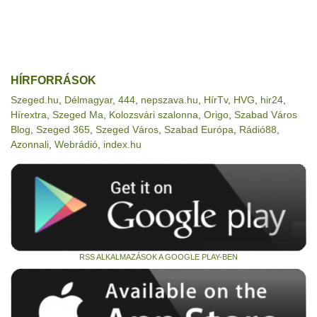
HÍRFORRÁSOK
Szeged.hu
,
Délmagyar
,
444
,
nepszava.hu
,
HírTv
,
HVG
,
hir24
,
Hírextra
,
Szeged Ma
,
Kolozsvári szalonna
,
Origo
,
Szabad Város
Blog
,
Szeged 365
,
Szeged Város
,
Szabad Európa
,
Rádió88
,
Azonnali
,
Webrádió
,
index.hu
RSS ALKALMAZÁSOK A GOOGLE PLAY-BEN