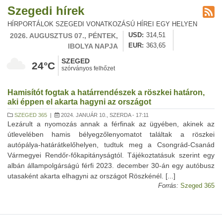
Szegedi hírek
HÍRPORTÁLOK SZEGEDI VONATKOZÁSÚ HÍREI EGY HELYEN
2026. AUGUSZTUS 07., PÉNTEK,
USD
314,51
IBOLYA NAPJA
EUR
363,65
SZEGED
24°C
szórványos felhőzet
Hamisítót fogtak a határrendészek a röszkei határon,
aki éppen el akarta hagyni az országot
SZEGED 365
|
2024. JANUÁR 10., SZERDA - 17:11
Lezárult a nyomozás annak a férfinak az ügyében, akinek az
útlevelében hamis bélyegzőlenyomatot találtak a röszkei
autópálya-határátkelőhelyen, tudtuk meg a Csongrád-Csanád
Vármegyei Rendőr-főkapitányságtól. Tájékoztatásuk szerint egy
albán állampolgárságú férfi 2023. december 30-án egy autóbusz
utasaként akarta elhagyni az országot Röszkénél. [...]
Forrás:
Szeged 365