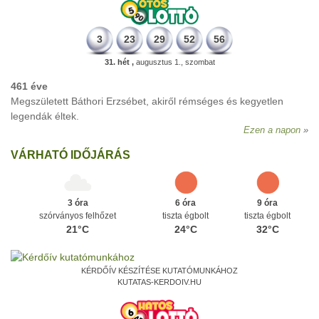
3
23
29
52
56
31. hét ,
augusztus 1., szombat
461 éve
Megszületett Báthori Erzsébet, akiről rémséges és kegyetlen
legendák éltek.
Ezen a napon
VÁRHATÓ IDŐJÁRÁS
3 óra
6 óra
9 óra
szórványos felhőzet
tiszta égbolt
tiszta égbolt
21°C
24°C
32°C
KÉRDŐÍV KÉSZÍTÉSE KUTATÓMUNKÁHOZ
KUTATAS-KERDOIV.HU