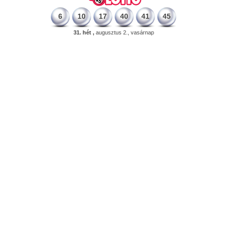
6
10
17
40
41
45
31. hét ,
augusztus 2., vasárnap