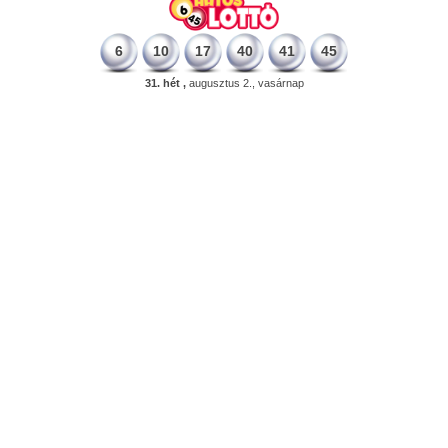
6
10
17
40
41
45
31. hét ,
augusztus 2., vasárnap