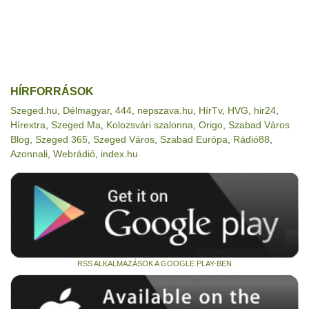
HÍRFORRÁSOK
Szeged.hu
,
Délmagyar
,
444
,
nepszava.hu
,
HírTv
,
HVG
,
hir24
,
Hírextra
,
Szeged Ma
,
Kolozsvári szalonna
,
Origo
,
Szabad Város
Blog
,
Szeged 365
,
Szeged Város
,
Szabad Európa
,
Rádió88
,
Azonnali
,
Webrádió
,
index.hu
RSS ALKALMAZÁSOK A GOOGLE PLAY-BEN