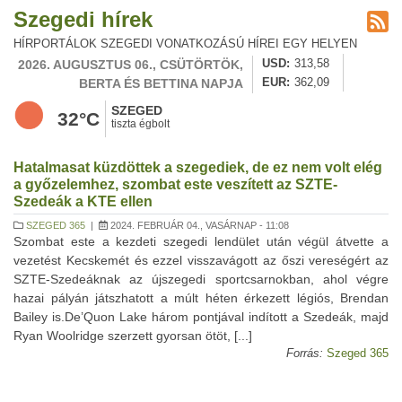
Szegedi hírek
HÍRPORTÁLOK SZEGEDI VONATKOZÁSÚ HÍREI EGY HELYEN
2026. AUGUSZTUS 06., CSÜTÖRTÖK,
USD
313,58
BERTA ÉS BETTINA NAPJA
EUR
362,09
SZEGED
32°C
tiszta égbolt
Hatalmasat küzdöttek a szegediek, de ez nem volt elég
a győzelemhez, szombat este veszített az SZTE-
Szedeák a KTE ellen
SZEGED 365
|
2024. FEBRUÁR 04., VASÁRNAP - 11:08
Szombat este a kezdeti szegedi lendület után végül átvette a
vezetést Kecskemét és ezzel visszavágott az őszi vereségért az
SZTE-Szedeáknak az újszegedi sportcsarnokban, ahol végre
hazai pályán játszhatott a múlt héten érkezett légiós, Brendan
Bailey is.De’Quon Lake három pontjával indított a Szedeák, majd
Ryan Woolridge szerzett gyorsan ötöt, [...]
Forrás:
Szeged 365