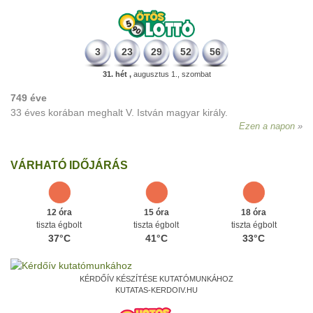
3
23
29
52
56
31. hét ,
augusztus 1., szombat
749 éve
33 éves korában meghalt V. István magyar király.
Ezen a napon
VÁRHATÓ IDŐJÁRÁS
12 óra
15 óra
18 óra
tiszta égbolt
tiszta égbolt
tiszta égbolt
37°C
41°C
33°C
KÉRDŐÍV KÉSZÍTÉSE KUTATÓMUNKÁHOZ
KUTATAS-KERDOIV.HU