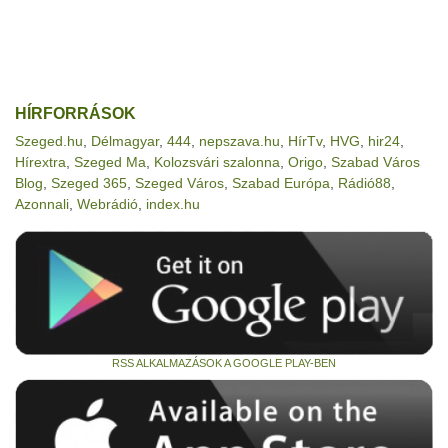
HÍRFORRÁSOK
Szeged.hu
,
Délmagyar
,
444
,
nepszava.hu
,
HírTv
,
HVG
,
hir24
,
Hírextra
,
Szeged Ma
,
Kolozsvári szalonna
,
Origo
,
Szabad Város
Blog
,
Szeged 365
,
Szeged Város
,
Szabad Európa
,
Rádió88
,
Azonnali
,
Webrádió
,
index.hu
RSS ALKALMAZÁSOK A GOOGLE PLAY-BEN