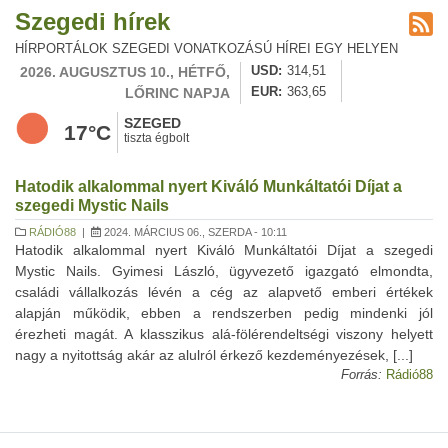
Szegedi hírek
HÍRPORTÁLOK SZEGEDI VONATKOZÁSÚ HÍREI EGY HELYEN
2026. AUGUSZTUS 10., HÉTFŐ,
USD
314,51
LŐRINC NAPJA
EUR
363,65
SZEGED
17°C
tiszta égbolt
Hatodik alkalommal nyert Kiváló Munkáltatói Díjat a
szegedi Mystic Nails
RÁDIÓ88
|
2024. MÁRCIUS 06., SZERDA - 10:11
Hatodik alkalommal nyert Kiváló Munkáltatói Díjat a szegedi
Mystic Nails. Gyimesi László, ügyvezető igazgató elmondta,
családi vállalkozás lévén a cég az alapvető emberi értékek
alapján működik, ebben a rendszerben pedig mindenki jól
érezheti magát. A klasszikus alá-fölérendeltségi viszony helyett
nagy a nyitottság akár az alulról érkező kezdeményezések, [...]
Forrás:
Rádió88