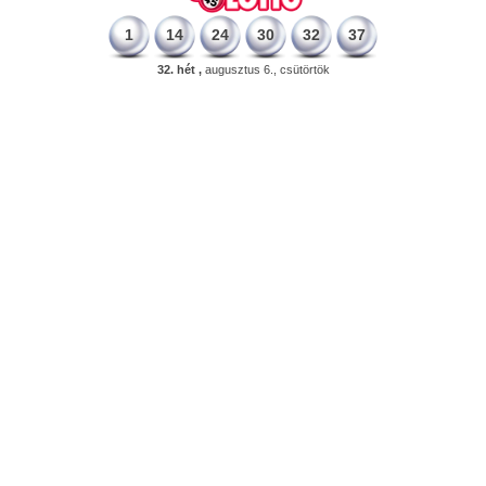
1
14
24
30
32
37
32. hét ,
augusztus 6., csütörtök