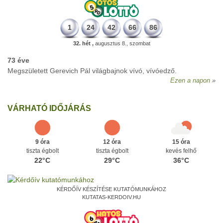
1
24
42
66
86
32. hét ,
augusztus 8., szombat
73 éve
Megszületett Gerevich Pál világbajnok vívó, vívóedző.
Ezen a napon
VÁRHATÓ IDŐJÁRÁS
9 óra
12 óra
15 óra
tiszta égbolt
tiszta égbolt
kevés felhő
22°C
29°C
36°C
KÉRDŐÍV KÉSZÍTÉSE KUTATÓMUNKÁHOZ
KUTATAS-KERDOIV.HU