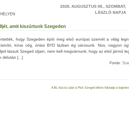
2026. AUGUSZTUS 08., SZOMBAT,
LÁSZLÓ NAPJA
 HELYEN
lljét, amit kiszúrtunk Szegeden
entették, hogy Szegeden építi meg első európai üzemét a világ leg
zámító, kínai cég, óriási BYD lázban ég városunk. Nos, nagyon úgy
eit lássuk Szeged útjain, nem kell megvárnunk, hogy az első jármű le
délután [...]
Forrás:
Sze
A BL-búcsú után a Pick Szeged itthon folytatja a bajno