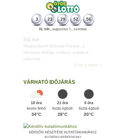
3
23
29
52
56
31. hét ,
augusztus 1., szombat
331 éve
Megszületett Mikes Kelemen
memoáríró, műfordító, a XVIII. századi
magyar prózairodalom legnagyobb
alakja.
Ezen a napon
VÁRHATÓ IDŐJÁRÁS
18 óra
21 óra
0 óra
kevés felhő
tiszta égbolt
tiszta égbolt
34°C
28°C
20°C
KÉRDŐÍV KÉSZÍTÉSE KUTATÓMUNKÁHOZ
KUTATAS-KERDOIV.HU