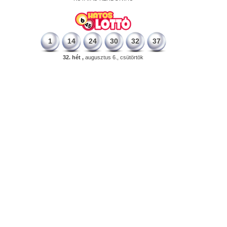
1
14
24
30
32
37
32. hét ,
augusztus 6., csütörtök