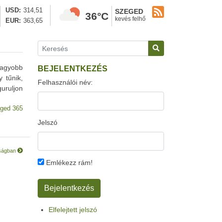
USD
314,51
SZEGED
36°C
kevés felhő
EUR
363,65
nagyobb
BEJELENTKEZÉS
 tűnik,
Felhasználói név:
guruljon
ged 365
Jelszó
kságban
Emlékezz rám!
Elfelejtett jelszó