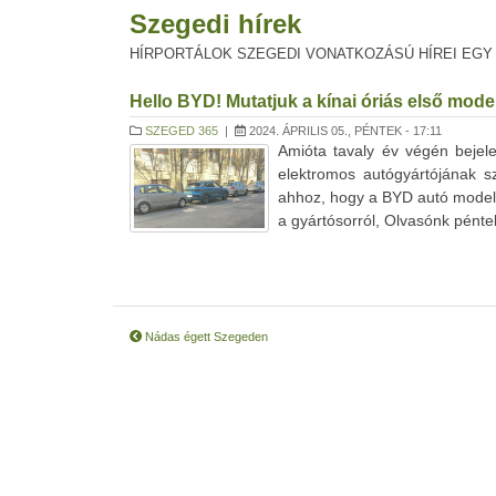
Szegedi hírek
HÍRPORTÁLOK SZEGEDI VONATKOZÁSÚ HÍREI EGY
Hello BYD! Mutatjuk a kínai óriás első mode
SZEGED 365
|
2024. ÁPRILIS 05., PÉNTEK - 17:11
Amióta tavaly év végén bejel
elektromos autógyártójának s
ahhoz, hogy a BYD autó modellj
a gyártósorról, Olvasónk péntek 
Nádas égett Szegeden