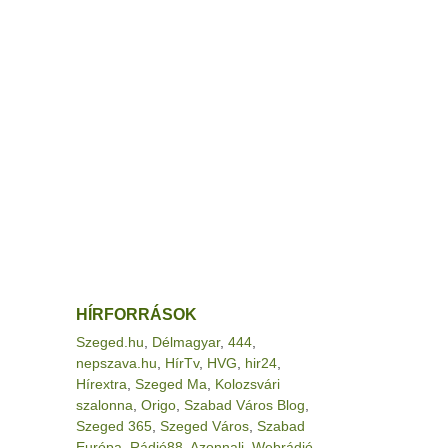
HÍRFORRÁSOK
Szeged.hu
,
Délmagyar
,
444
,
nepszava.hu
,
HírTv
,
HVG
,
hir24
,
Hírextra
,
Szeged Ma
,
Kolozsvári
szalonna
,
Origo
,
Szabad Város Blog
,
Szeged 365
,
Szeged Város
,
Szabad
Európa
,
Rádió88
,
Azonnali
,
Webrádió
,