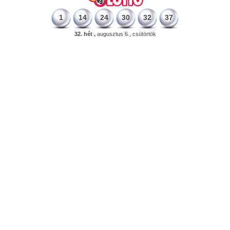
1
14
24
30
32
37
32. hét ,
augusztus 6., csütörtök