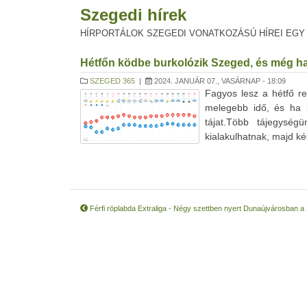
Szegedi hírek
HÍRPORTÁLOK SZEGEDI VONATKOZÁSÚ HÍREI EGY
Hétfőn ködbe burkolózik Szeged, és még ha
SZEGED 365
|
2024. JANUÁR 07., VASÁRNAP - 18:09
Fagyos lesz a hétfő r
melegebb idő, és ha 
tájat.Több tájegységü
kialakulhatnak, majd ké
Férfi röplabda Extraliga - Négy szettben nyert Dunaújvárosban a