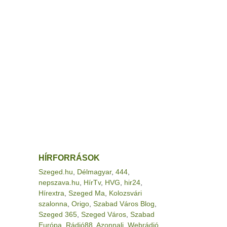
HÍRFORRÁSOK
Szeged.hu
,
Délmagyar
,
444
,
nepszava.hu
,
HírTv
,
HVG
,
hir24
,
Hírextra
,
Szeged Ma
,
Kolozsvári
szalonna
,
Origo
,
Szabad Város Blog
,
Szeged 365
,
Szeged Város
,
Szabad
Európa
,
Rádió88
,
Azonnali
,
Webrádió
,