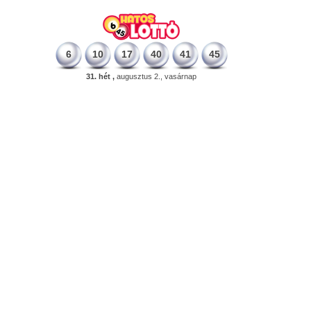
6
10
17
40
41
45
31. hét ,
augusztus 2., vasárnap