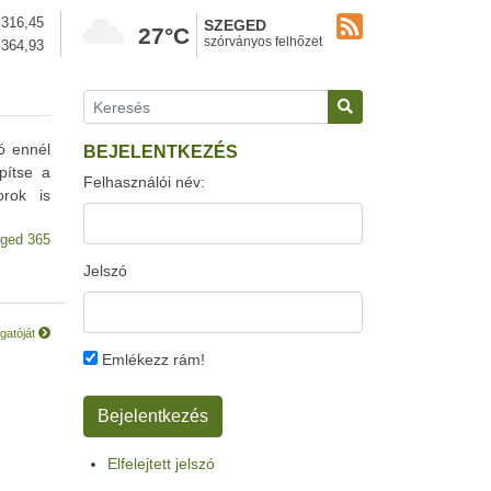
316,45
SZEGED
27°C
szórványos felhőzet
364,93
ó ennél
BEJELENTKEZÉS
pítse a
Felhasználói név:
orok is
ged 365
Jelszó
gatóját
Emlékezz rám!
Elfelejtett jelszó