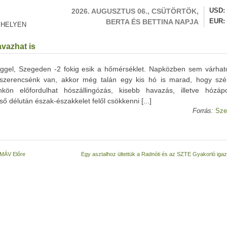
2026. AUGUSZTUS 06., CSÜTÖRTÖK,
USD
BERTA ÉS BETTINA NAPJA
EUR
 HELYEN
vazhat is
eggel, Szegeden -2 fokig esik a hőmérséklet. Napközben sem várhat
szerencsénk van, akkor még talán egy kis hó is marad, hogy szé
nkön előfordulhat hószállingózás, kisebb havazás, illetve hózáp
ső délután észak-északkelet felől csökkenni [...]
Forrás:
Sze
 MÁV Előre
Egy asztalhoz ültettük a Radnóti és az SZTE Gyakorló igaz