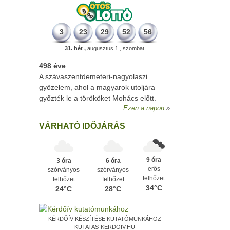
3
23
29
52
56
31. hét ,
augusztus 1., szombat
498 éve
A szávaszentdemeteri-nagyolaszi
győzelem, ahol a magyarok utoljára
győzték le a törököket Mohács előtt.
Ezen a napon
VÁRHATÓ IDŐJÁRÁS
9 óra
3 óra
6 óra
erős
szórványos
szórványos
felhőzet
felhőzet
felhőzet
34°C
24°C
28°C
KÉRDŐÍV KÉSZÍTÉSE KUTATÓMUNKÁHOZ
KUTATAS-KERDOIV.HU