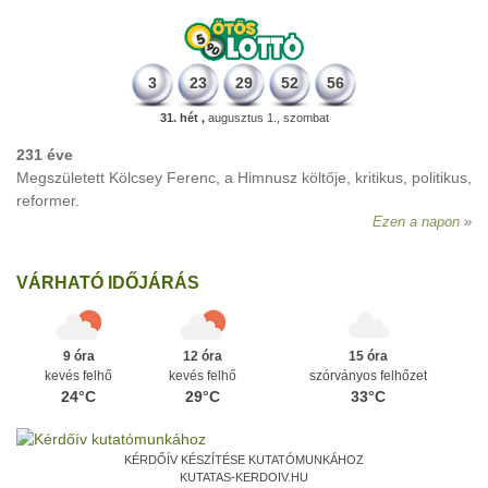
3
23
29
52
56
31. hét ,
augusztus 1., szombat
231 éve
Megszületett Kölcsey Ferenc, a Himnusz költője, kritikus, politikus,
reformer.
Ezen a napon
VÁRHATÓ IDŐJÁRÁS
9 óra
12 óra
15 óra
kevés felhő
kevés felhő
szórványos felhőzet
24°C
29°C
33°C
KÉRDŐÍV KÉSZÍTÉSE KUTATÓMUNKÁHOZ
KUTATAS-KERDOIV.HU