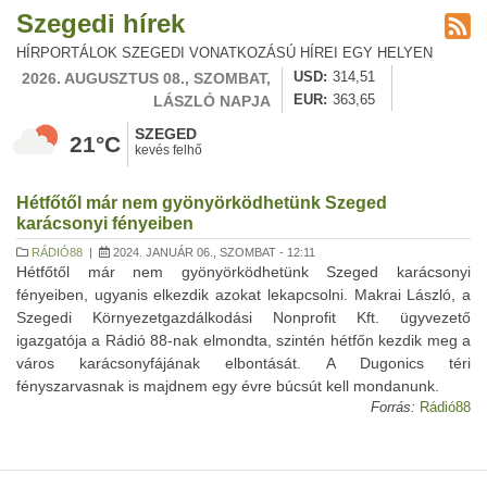
Szegedi hírek
HÍRPORTÁLOK SZEGEDI VONATKOZÁSÚ HÍREI EGY HELYEN
2026. AUGUSZTUS 08., SZOMBAT,
USD
314,51
LÁSZLÓ NAPJA
EUR
363,65
SZEGED
21°C
kevés felhő
Hétfőtől már nem gyönyörködhetünk Szeged
karácsonyi fényeiben
RÁDIÓ88
|
2024. JANUÁR 06., SZOMBAT - 12:11
Hétfőtől már nem gyönyörködhetünk Szeged karácsonyi
fényeiben, ugyanis elkezdik azokat lekapcsolni. Makrai László, a
Szegedi Környezetgazdálkodási Nonprofit Kft. ügyvezető
igazgatója a Rádió 88-nak elmondta, szintén hétfőn kezdik meg a
város karácsonyfájának elbontását. A Dugonics téri
fényszarvasnak is majdnem egy évre búcsút kell mondanunk.
Forrás:
Rádió88