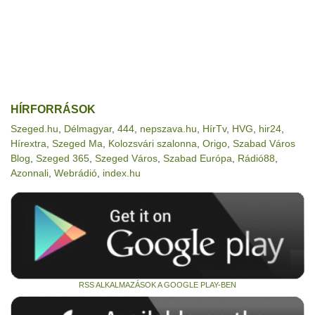
HÍRFORRÁSOK
Szeged.hu
,
Délmagyar
,
444
,
nepszava.hu
,
HírTv
,
HVG
,
hir24
,
Hírextra
,
Szeged Ma
,
Kolozsvári szalonna
,
Origo
,
Szabad Város
Blog
,
Szeged 365
,
Szeged Város
,
Szabad Európa
,
Rádió88
,
Azonnali
,
Webrádió
,
index.hu
RSS ALKALMAZÁSOK A GOOGLE PLAY-BEN