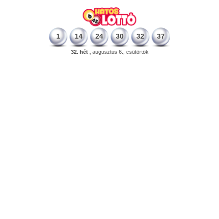
1
14
24
30
32
37
32. hét ,
augusztus 6., csütörtök