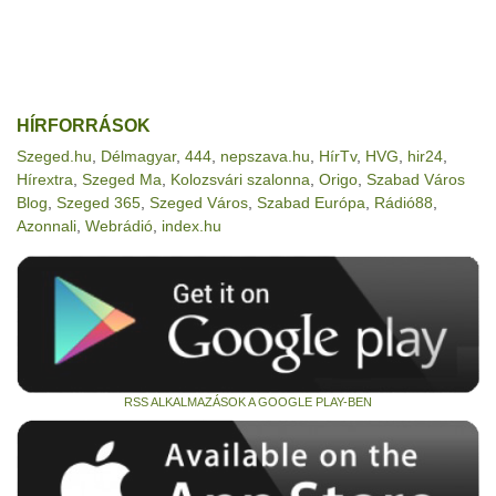
HÍRFORRÁSOK
Szeged.hu
,
Délmagyar
,
444
,
nepszava.hu
,
HírTv
,
HVG
,
hir24
,
Hírextra
,
Szeged Ma
,
Kolozsvári szalonna
,
Origo
,
Szabad Város
Blog
,
Szeged 365
,
Szeged Város
,
Szabad Európa
,
Rádió88
,
Azonnali
,
Webrádió
,
index.hu
RSS ALKALMAZÁSOK A GOOGLE PLAY-BEN