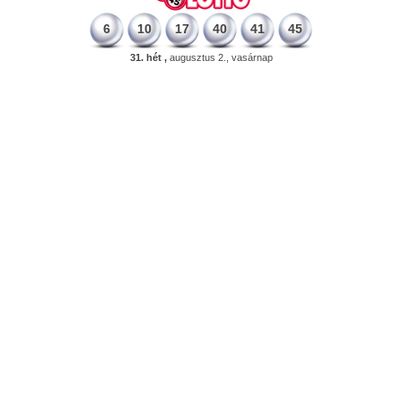
6
10
17
40
41
45
31. hét ,
augusztus 2., vasárnap