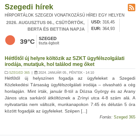
Szegedi hírek
HÍRPORTÁLOK SZEGEDI VONATKOZÁSÚ HÍREI EGY HELYEN
2026. AUGUSZTUS 06., CSÜTÖRTÖK,
USD
316,45
BERTA ÉS BETTINA NAPJA
EUR
364,93
SZEGED
39°C
tiszta égbolt
Hétfőtől új helyre költözik az SZKT ügyfélszolgálati
irodája, mutatjuk, hol találod meg őket
SZEGED 365
|
2024. JANUÁR 05., PÉNTEK - 14:10
Hétfőtől új helyszínen fogadja az ügyfeleket a Szegedi
Közlekedési Társaság ügyfélszolgálati irodája – olvasható a cég
honlapján. Mint írták, január 8-tól a Dózsa György és az Arany
János utca sarkáról átköltöznek a Zrínyi utca 4-8 szám alá. A
nyitvatartás nem változik, munkanapokon 7:45 és délután 5 óra
között fogadják az ügyfeleket. Szépen [...]
Forrás:
Szeged 365