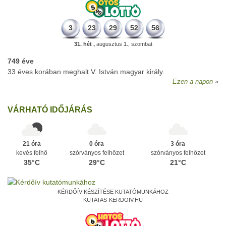
3
23
29
52
56
31. hét ,
augusztus 1., szombat
749 éve
33 éves korában meghalt V. István magyar király.
Ezen a napon
VÁRHATÓ IDŐJÁRÁS
21 óra
0 óra
3 óra
kevés felhő
szórványos felhőzet
szórványos felhőzet
35°C
29°C
21°C
KÉRDŐÍV KÉSZÍTÉSE KUTATÓMUNKÁHOZ
KUTATAS-KERDOIV.HU