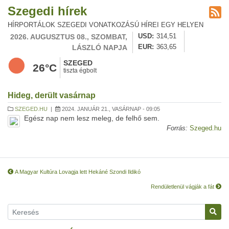
Szegedi hírek
HÍRPORTÁLOK SZEGEDI VONATKOZÁSÚ HÍREI EGY HELYEN
2026. AUGUSZTUS 08., SZOMBAT,
USD
314,51
LÁSZLÓ NAPJA
EUR
363,65
SZEGED
26°C
tiszta égbolt
Hideg, derült vasárnap
SZEGED.HU
|
2024. JANUÁR 21., VASÁRNAP - 09:05
Egész nap nem lesz meleg, de felhő sem.
Forrás:
Szeged.hu
A Magyar Kultúra Lovagja lett Hekáné Szondi Ildikó
Rendületlenül vágják a fát