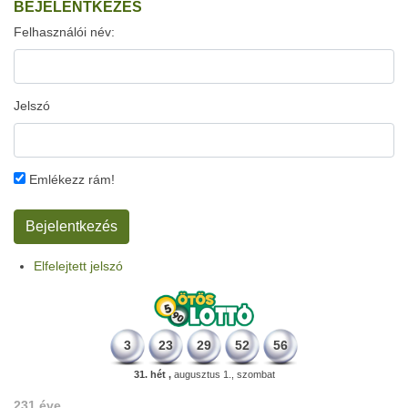
BEJELENTKEZÉS
Felhasználói név:
Jelszó
Emlékezz rám!
Elfelejtett jelszó
3
23
29
52
56
31. hét ,
augusztus 1., szombat
231 éve