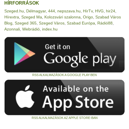
HÍRFORRÁSOK
Szeged.hu
,
Délmagyar
,
444
,
nepszava.hu
,
HírTv
,
HVG
,
hir24
,
Hírextra
,
Szeged Ma
,
Kolozsvári szalonna
,
Origo
,
Szabad Város
Blog
,
Szeged 365
,
Szeged Város
,
Szabad Európa
,
Rádió88
,
Azonnali
,
Webrádió
,
index.hu
RSS ALKALMAZÁSOK A GOOGLE PLAY-BEN
RSS ALKALMAZÁSOK AZ APPLE STORE-BAN