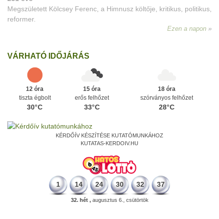
Megszületett Kölcsey Ferenc, a Himnusz költője, kritikus, politikus,
reformer.
Ezen a napon
VÁRHATÓ IDŐJÁRÁS
12 óra
15 óra
18 óra
tiszta égbolt
erős felhőzet
szórványos felhőzet
30°C
33°C
28°C
KÉRDŐÍV KÉSZÍTÉSE KUTATÓMUNKÁHOZ
KUTATAS-KERDOIV.HU
1
14
24
30
32
37
32. hét ,
augusztus 6., csütörtök