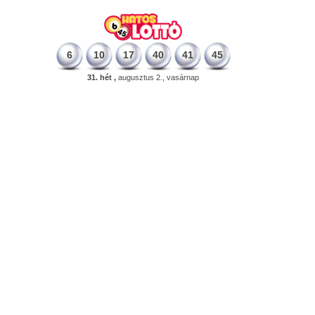
6
10
17
40
41
45
31. hét ,
augusztus 2., vasárnap