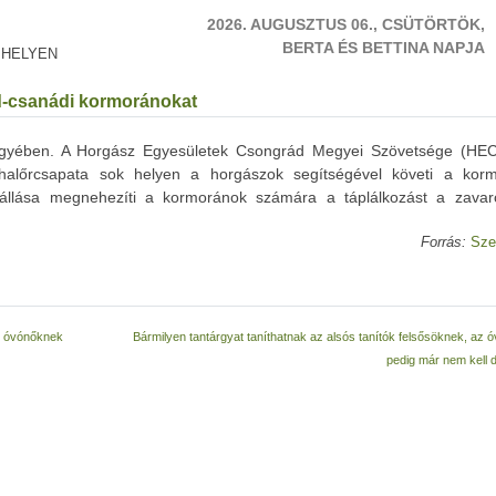
2026. AUGUSZTUS 06., CSÜTÖRTÖK,
BERTA ÉS BETTINA NAPJA
 HELYEN
ád-csanádi kormoránokat
egyében. A Horgász Egyesületek Csongrád Megyei Szövetsége (H
 halőrcsapata sok helyen a horgászok segítségével követi a kor
állása megnehezíti a kormoránok számára a táplálkozást a zavar
Forrás:
Sze
az óvónőknek
Bármilyen tantárgyat taníthatnak az alsós tanítók felsősöknek, az
pedig már nem kell 