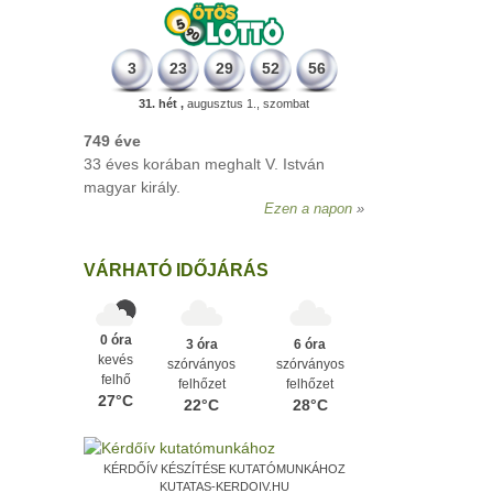
3
23
29
52
56
31. hét ,
augusztus 1., szombat
VÁRHATÓ IDŐJÁRÁS
0 óra
3 óra
6 óra
kevés
szórványos
szórványos
felhő
felhőzet
felhőzet
27°C
22°C
28°C
KÉRDŐÍV KÉSZÍTÉSE KUTATÓMUNKÁHOZ
KUTATAS-KERDOIV.HU