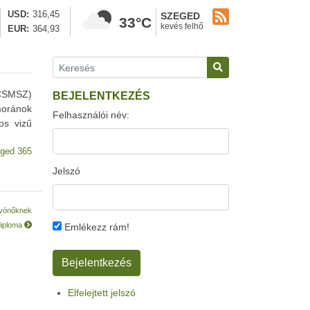
USD
316,45
SZEGED
33°C
kevés felhő
EUR
364,93
ECSMSZ)
BEJELENTKEZÉS
moránok
Felhasználói név:
os vizű
ged 365
Jelszó
 óvónőknek
diploma
Emlékezz rám!
Elfelejtett jelszó