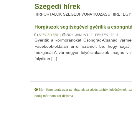
Szegedi hírek
HÍRPORTÁLOK SZEGEDI VONATKOZÁSÚ HÍREI EGY
Horgászok segítségével gyérítik a csongr
SZEGED 365
|
2024. JANUÁR 12., PÉNTEK - 10:11
Gyérítik a kormoránokat Csongrád-Csanád várm
Facebook-oldalán arról számolt be, hogy saját
mozgását.A vármegyei folyószakaszok magas víz
folyókon [...]
Bármilyen tantárgyat taníthatnak az alsós tanítók felsősöknek, 
pedig már nem kell diploma