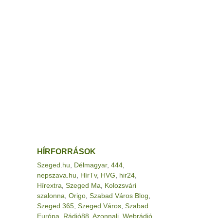
HÍRFORRÁSOK
Szeged.hu
,
Délmagyar
,
444
,
nepszava.hu
,
HírTv
,
HVG
,
hir24
,
Hírextra
,
Szeged Ma
,
Kolozsvári
szalonna
,
Origo
,
Szabad Város Blog
,
Szeged 365
,
Szeged Város
,
Szabad
Európa
,
Rádió88
,
Azonnali
,
Webrádió
,