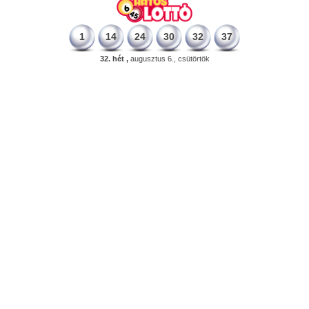
1
14
24
30
32
37
32. hét ,
augusztus 6., csütörtök