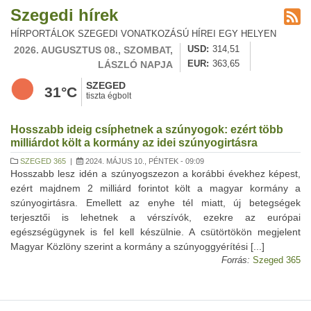
Szegedi hírek
HÍRPORTÁLOK SZEGEDI VONATKOZÁSÚ HÍREI EGY HELYEN
2026. AUGUSZTUS 08., SZOMBAT,
USD
314,51
LÁSZLÓ NAPJA
EUR
363,65
SZEGED
31°C
tiszta égbolt
Hosszabb ideig csíphetnek a szúnyogok: ezért több
milliárdot költ a kormány az idei szúnyogirtásra
SZEGED 365
|
2024. MÁJUS 10., PÉNTEK - 09:09
Hosszabb lesz idén a szúnyogszezon a korábbi évekhez képest,
ezért majdnem 2 milliárd forintot költ a magyar kormány a
szúnyogirtásra. Emellett az enyhe tél miatt, új betegségek
terjesztői is lehetnek a vérszívók, ezekre az európai
egészségügynek is fel kell készülnie. A csütörtökön megjelent
Magyar Közlöny szerint a kormány a szúnyoggyérítési [...]
Forrás:
Szeged 365