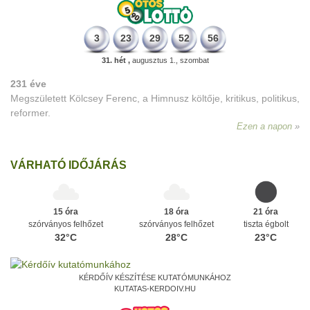
3
23
29
52
56
31. hét ,
augusztus 1., szombat
231 éve
Megszületett Kölcsey Ferenc, a Himnusz költője, kritikus, politikus,
reformer.
Ezen a napon
VÁRHATÓ IDŐJÁRÁS
15 óra
18 óra
21 óra
szórványos felhőzet
szórványos felhőzet
tiszta égbolt
32°C
28°C
23°C
KÉRDŐÍV KÉSZÍTÉSE KUTATÓMUNKÁHOZ
KUTATAS-KERDOIV.HU