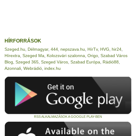
HÍRFORRÁSOK
Szeged.hu
,
Délmagyar
,
444
,
nepszava.hu
,
HírTv
,
HVG
,
hir24
,
Hírextra
,
Szeged Ma
,
Kolozsvári szalonna
,
Origo
,
Szabad Város
Blog
,
Szeged 365
,
Szeged Város
,
Szabad Európa
,
Rádió88
,
Azonnali
,
Webrádió
,
index.hu
RSS ALKALMAZÁSOK A GOOGLE PLAY-BEN