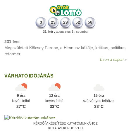
3
23
29
52
56
31. hét ,
augusztus 1., szombat
231 éve
Megszületett Kölcsey Ferenc, a Himnusz költője, kritikus, politikus,
reformer.
Ezen a napon
VÁRHATÓ IDŐJÁRÁS
9 óra
12 óra
15 óra
kevés felhő
kevés felhő
szórványos felhőzet
27°C
33°C
33°C
KÉRDŐÍV KÉSZÍTÉSE KUTATÓMUNKÁHOZ
KUTATAS-KERDOIV.HU