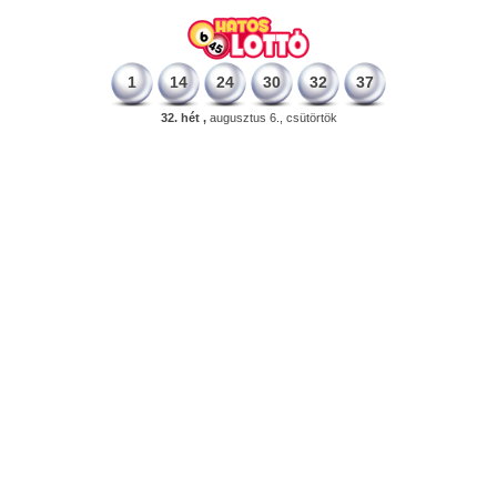
1
14
24
30
32
37
32. hét ,
augusztus 6., csütörtök