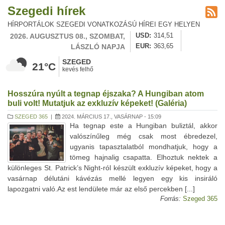
Szegedi hírek
HÍRPORTÁLOK SZEGEDI VONATKOZÁSÚ HÍREI EGY HELYEN
2026. AUGUSZTUS 08., SZOMBAT,
USD
314,51
LÁSZLÓ NAPJA
EUR
363,65
SZEGED
21°C
kevés felhő
Hosszúra nyúlt a tegnap éjszaka? A Hungiban atom
buli volt! Mutatjuk az exkluzív képeket! (Galéria)
SZEGED 365
|
2024. MÁRCIUS 17., VASÁRNAP - 15:09
Ha tegnap este a Hungiban buliztál, akkor
valószínűleg még csak most ébredezel,
ugyanis tapasztalatból mondhatjuk, hogy a
tömeg hajnalig csapatta. Elhoztuk nektek a
különleges St. Patrick’s Night-ról készült exkluzív képeket, hogy a
vasárnap délutáni kávézás mellé legyen egy kis insiráló
lapozgatni való.Az est lendülete már az első percekben [...]
Forrás:
Szeged 365