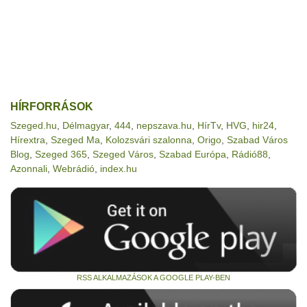
HÍRFORRÁSOK
Szeged.hu
,
Délmagyar
,
444
,
nepszava.hu
,
HírTv
,
HVG
,
hir24
,
Hírextra
,
Szeged Ma
,
Kolozsvári szalonna
,
Origo
,
Szabad Város
Blog
,
Szeged 365
,
Szeged Város
,
Szabad Európa
,
Rádió88
,
Azonnali
,
Webrádió
,
index.hu
RSS ALKALMAZÁSOK A GOOGLE PLAY-BEN