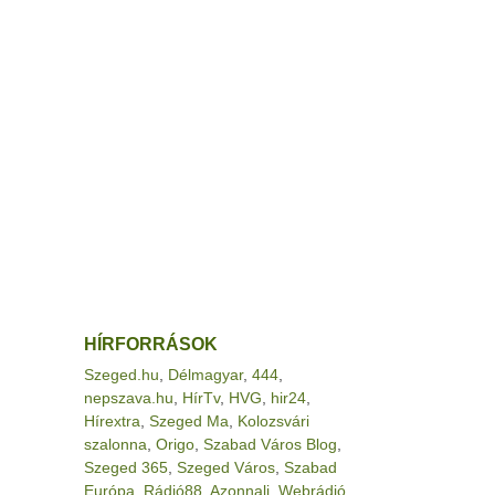
HÍRFORRÁSOK
Szeged.hu
,
Délmagyar
,
444
,
nepszava.hu
,
HírTv
,
HVG
,
hir24
,
Hírextra
,
Szeged Ma
,
Kolozsvári
szalonna
,
Origo
,
Szabad Város Blog
,
Szeged 365
,
Szeged Város
,
Szabad
Európa
,
Rádió88
,
Azonnali
,
Webrádió
,