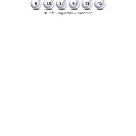
6
10
17
40
41
45
31. hét ,
augusztus 2., vasárnap