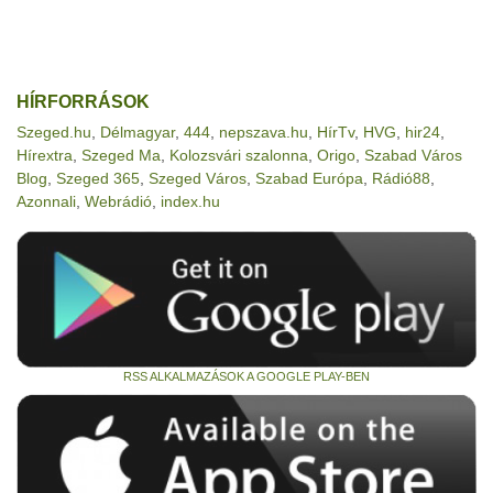
HÍRFORRÁSOK
Szeged.hu
,
Délmagyar
,
444
,
nepszava.hu
,
HírTv
,
HVG
,
hir24
,
Hírextra
,
Szeged Ma
,
Kolozsvári szalonna
,
Origo
,
Szabad Város
Blog
,
Szeged 365
,
Szeged Város
,
Szabad Európa
,
Rádió88
,
Azonnali
,
Webrádió
,
index.hu
RSS ALKALMAZÁSOK A GOOGLE PLAY-BEN