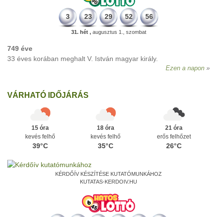
3
23
29
52
56
31. hét ,
augusztus 1., szombat
749 éve
33 éves korában meghalt V. István magyar király.
Ezen a napon
VÁRHATÓ IDŐJÁRÁS
15 óra
18 óra
21 óra
kevés felhő
kevés felhő
erős felhőzet
39°C
35°C
26°C
KÉRDŐÍV KÉSZÍTÉSE KUTATÓMUNKÁHOZ
KUTATAS-KERDOIV.HU