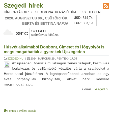
Szegedi hírek
HÍRPORTÁLOK SZEGEDI VONATKOZÁSÚ HÍREI EGY HELYEN
2026. AUGUSZTUS 06., CSÜTÖRTÖK,
USD
314,74
BERTA ÉS BETTINA NAPJA
EUR
363,19
SZEGED
39°C
szórványos felhőzet
Húsvét alkalmából Bonbont, Cimetet és Hógyolyót is
megsimogathatták a gyerekek Újszegeden
SZEGED.HU
|
2024. MÁRCIUS 29., PÉNTEK - 17:05
Az újszegedi Nyuszis mulatságon zenés fellépők, kézműves
foglalkozás és csillámtetkó készítés várta a családokat a
Herke utcai játszótéren. A legnépszerűbbnek azonban az egy
éves törpenyulak bizonyultak, akiket bárki kedvére
megsimogathatott.
Forrás:
Szeged.hu
Fontos a győzni akarás