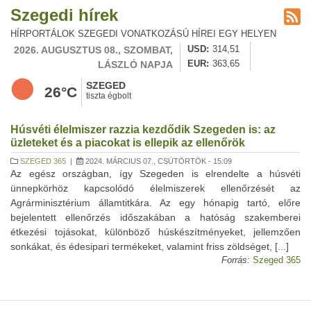
Szegedi hírek
HÍRPORTÁLOK SZEGEDI VONATKOZÁSÚ HÍREI EGY HELYEN
2026. AUGUSZTUS 08., SZOMBAT,
USD
314,51
LÁSZLÓ NAPJA
EUR
363,65
SZEGED
26°C
tiszta égbolt
Húsvéti élelmiszer razzia kezdődik Szegeden is: az
üzleteket és a piacokat is ellepik az ellenőrök
SZEGED 365
|
2024. MÁRCIUS 07., CSÜTÖRTÖK - 15:09
Az egész országban, így Szegeden is elrendelte a húsvéti
ünnepkörhöz kapcsolódó élelmiszerek ellenőrzését az
Agrárminisztérium államtitkára. Az egy hónapig tartó, előre
bejelentett ellenőrzés időszakában a hatóság szakemberei
étkezési tojásokat, különböző húskészítményeket, jellemzően
sonkákat, és édesipari termékeket, valamint friss zöldséget, [...]
Forrás:
Szeged 365