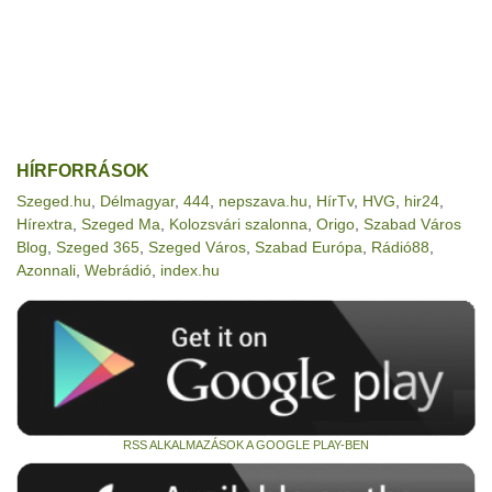
HÍRFORRÁSOK
Szeged.hu
,
Délmagyar
,
444
,
nepszava.hu
,
HírTv
,
HVG
,
hir24
,
Hírextra
,
Szeged Ma
,
Kolozsvári szalonna
,
Origo
,
Szabad Város
Blog
,
Szeged 365
,
Szeged Város
,
Szabad Európa
,
Rádió88
,
Azonnali
,
Webrádió
,
index.hu
RSS ALKALMAZÁSOK A GOOGLE PLAY-BEN