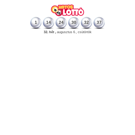
1
14
24
30
32
37
32. hét ,
augusztus 6., csütörtök