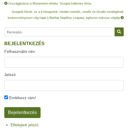
Országjáráson a Momentum elnöke: Szeged kellemes téma
Szegedi hősök, ez a ti hónapotok: minden mentős, rendőr és tűzoltó vendégének
kedvezményesen vág hajat a BioHair Napfény csapata, egészen március végéig
BEJELENTKEZÉS
Felhasználói név:
Jelszó
Emlékezz rám!
Elfelejtett jelszó