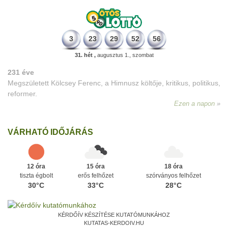
3
23
29
52
56
31. hét ,
augusztus 1., szombat
231 éve
Megszületett Kölcsey Ferenc, a Himnusz költője, kritikus, politikus,
reformer.
Ezen a napon
VÁRHATÓ IDŐJÁRÁS
12 óra
15 óra
18 óra
tiszta égbolt
erős felhőzet
szórványos felhőzet
30°C
33°C
28°C
KÉRDŐÍV KÉSZÍTÉSE KUTATÓMUNKÁHOZ
KUTATAS-KERDOIV.HU