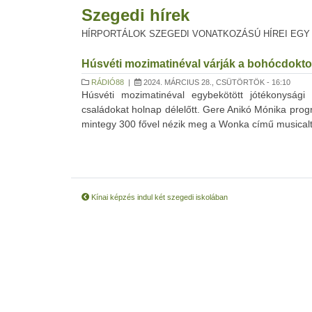
Szegedi hírek
HÍRPORTÁLOK SZEGEDI VONATKOZÁSÚ HÍREI EGY
Húsvéti mozimatinéval várják a bohócdokto
RÁDIÓ88
|
2024. MÁRCIUS 28., CSÜTÖRTÖK - 16:10
Húsvéti mozimatinéval egybekötött jótékonysági
családokat holnap délelőtt. Gere Anikó Mónika pro
mintegy 300 fővel nézik meg a Wonka című musicalt. 
Kínai képzés indul két szegedi iskolában