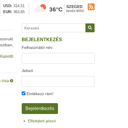
USD
314,51
SZEGED
36°C
kevés felhő
EUR
363,65
szoruló
BEJELENTKEZÉS
oziban,
Felhasználói név:
Rádió88
Jelszó
s fődíja
Emlékezz rám!
Elfelejtett jelszó