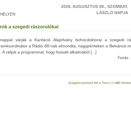
2026. AUGUSZTUS 08., SZOMBAT,
LÁSZLÓ NAPJA
 HELYEN
rok a szegedi rászorulókat
 nappal várják a Karitáció Alapítvány bohócdoktorai a szegedi rá
gramkoordinátor a Rádió 88-nak elmondta, nagypénteken a Belvárosi m
A céljuk a programmal, hogy húsvét alkalmából [...]
Forrás:
Szegedi nyertesé lett a Tesco 1 millió forinto