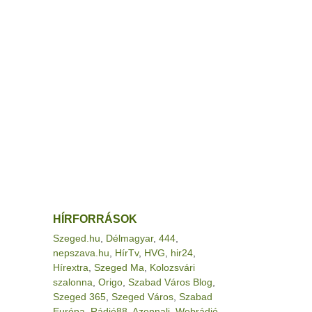
HÍRFORRÁSOK
Szeged.hu
,
Délmagyar
,
444
,
nepszava.hu
,
HírTv
,
HVG
,
hir24
,
Hírextra
,
Szeged Ma
,
Kolozsvári
szalonna
,
Origo
,
Szabad Város Blog
,
Szeged 365
,
Szeged Város
,
Szabad
Európa
,
Rádió88
,
Azonnali
,
Webrádió
,