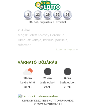
3
23
29
52
56
31. hét ,
augusztus 1., szombat
331 éve
Megszületett Mikes Kelemen
memoáríró, műfordító, a XVIII. századi
magyar prózairodalom legnagyobb
alakja.
Ezen a napon
VÁRHATÓ IDŐJÁRÁS
18 óra
21 óra
0 óra
kevés felhő
tiszta égbolt
tiszta égbolt
31°C
24°C
20°C
KÉRDŐÍV KÉSZÍTÉSE KUTATÓMUNKÁHOZ
KUTATAS-KERDOIV.HU