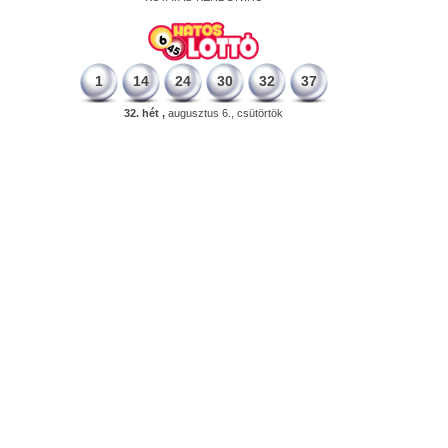
1
14
24
30
32
37
32. hét ,
augusztus 6., csütörtök