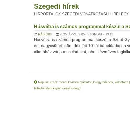
Szegedi hírek
HÍRPORTÁLOK SZEGEDI VONATKOZÁSÚ HÍREI EGY
Húsvétra is számos programmal készül a Sz
RÁDIÓ88
|
2025. ÁPRILIS 05., SZOMBAT - 13:13
Húsvétra is számos programmal készül a Szent-Györ
én, nagycsütörtökön, délelőtt 10-től bábelőadáson ve
alkotóház várja a családokat, ahol kézműves foglalko
Napi szürreál: menet közben nyílhatott ki egy billencs, kidöntötte 
felhajtó feletti kaput, óriási a dugó