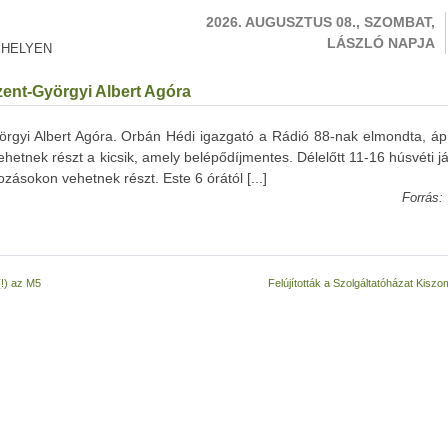
2026. AUGUSZTUS 08., SZOMBAT,
LÁSZLÓ NAPJA
 HELYEN
ent-Györgyi Albert Agóra
gyi Albert Agóra. Orbán Hédi igazgató a Rádió 88-nak elmondta, ápri
hetnek részt a kicsik, amely belépődíjmentes. Délelőtt 11-16 húsvéti j
zásokon vehetnek részt. Este 6 órától [...]
Forrás:
(!) az M5
Felújították a Szolgáltatóházat Kisz