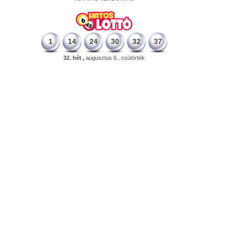
1
14
24
30
32
37
32. hét ,
augusztus 6., csütörtök