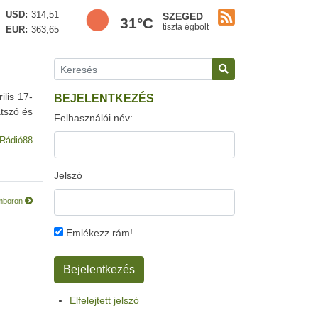
USD
314,51
SZEGED
31°C
tiszta égbolt
EUR
363,65
lis 17-
BEJELENTKEZÉS
átszó és
Felhasználói név:
Rádió88
Jelszó
omboron
Emlékezz rám!
Elfelejtett jelszó