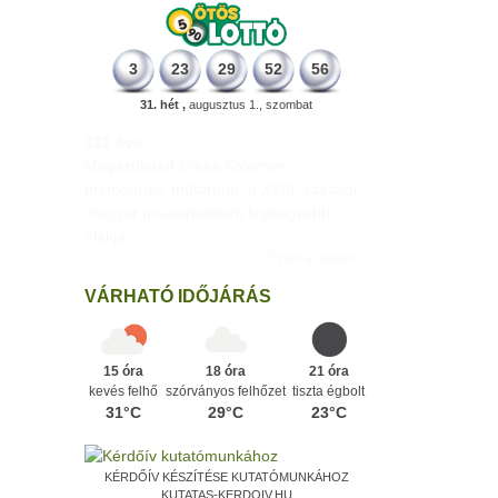
3
23
29
52
56
31. hét ,
augusztus 1., szombat
331 éve
Megszületett Mikes Kelemen
memoáríró, műfordító, a XVIII. századi
magyar prózairodalom legnagyobb
alakja.
Ezen a napon
VÁRHATÓ IDŐJÁRÁS
15 óra
18 óra
21 óra
kevés felhő
szórványos felhőzet
tiszta égbolt
31°C
29°C
23°C
KÉRDŐÍV KÉSZÍTÉSE KUTATÓMUNKÁHOZ
KUTATAS-KERDOIV.HU