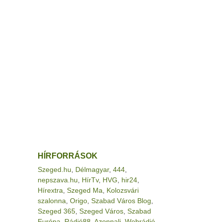
HÍRFORRÁSOK
Szeged.hu
,
Délmagyar
,
444
,
nepszava.hu
,
HírTv
,
HVG
,
hir24
,
Hírextra
,
Szeged Ma
,
Kolozsvári
szalonna
,
Origo
,
Szabad Város Blog
,
Szeged 365
,
Szeged Város
,
Szabad
Európa
,
Rádió88
,
Azonnali
,
Webrádió
,