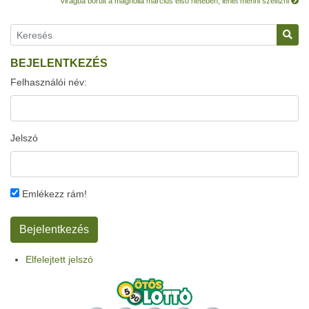
Virágba borult a magnólia március első hetében, lehet menni szelfizni
BEJELENTKEZÉS
Felhasználói név:
Jelszó
Emlékezz rám!
Elfelejtett jelszó