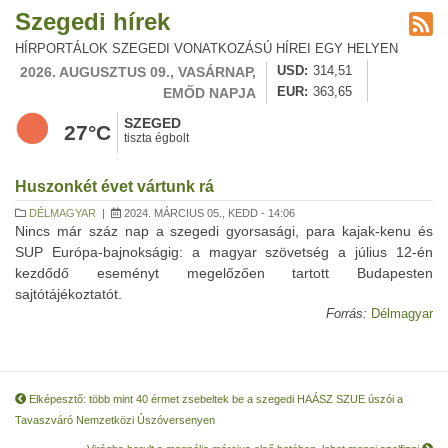
Szegedi hírek
HÍRPORTÁLOK SZEGEDI VONATKOZÁSÚ HÍREI EGY HELYEN
2026. AUGUSZTUS 09., VASÁRNAP,
USD
314,51
EMŐD NAPJA
EUR
363,65
SZEGED
27°C
tiszta égbolt
Huszonkét évet vártunk rá
DÉLMAGYAR
|
2024. MÁRCIUS 05., KEDD - 14:06
Nincs már száz nap a szegedi gyorsasági, para kajak-kenu és
SUP Európa-bajnokságig: a magyar szövetség a július 12-én
kezdődő eseményt megelőzően tartott Budapesten
sajtótájékoztatót.
Forrás:
Délmagyar
Elképesztő: több mint 40 érmet zsebeltek be a szegedi HAÁSZ SZUE úszói a
Tavaszváró Nemzetközi Úszóversenyen