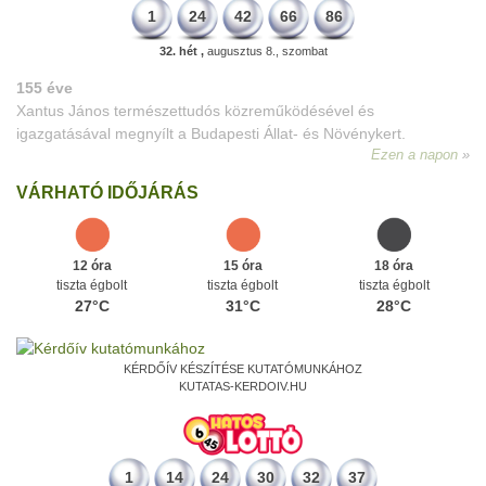
1
24
42
66
86
32. hét ,
augusztus 8., szombat
155 éve
Xantus János természettudós közreműködésével és
igazgatásával megnyílt a Budapesti Állat- és Növénykert.
Ezen a napon
VÁRHATÓ IDŐJÁRÁS
12 óra
15 óra
18 óra
tiszta égbolt
tiszta égbolt
tiszta égbolt
27°C
31°C
28°C
KÉRDŐÍV KÉSZÍTÉSE KUTATÓMUNKÁHOZ
KUTATAS-KERDOIV.HU
1
14
24
30
32
37