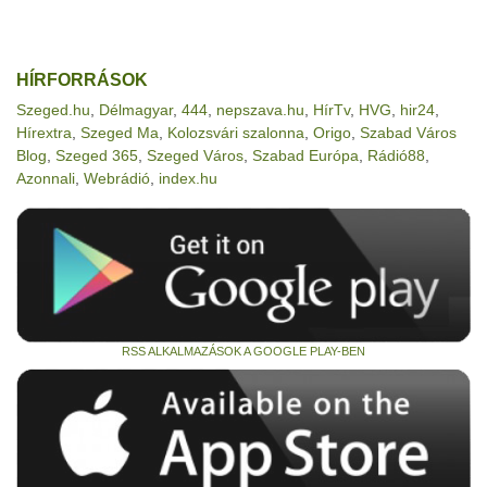
HÍRFORRÁSOK
Szeged.hu
,
Délmagyar
,
444
,
nepszava.hu
,
HírTv
,
HVG
,
hir24
,
Hírextra
,
Szeged Ma
,
Kolozsvári szalonna
,
Origo
,
Szabad Város
Blog
,
Szeged 365
,
Szeged Város
,
Szabad Európa
,
Rádió88
,
Azonnali
,
Webrádió
,
index.hu
RSS ALKALMAZÁSOK A GOOGLE PLAY-BEN