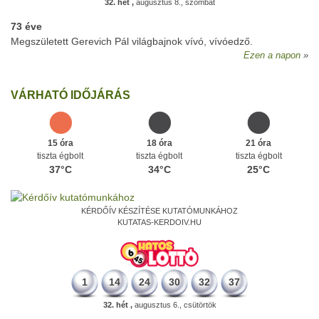
32. hét ,
augusztus 8., szombat
73 éve
Megszületett Gerevich Pál világbajnok vívó, vívóedző.
Ezen a napon
VÁRHATÓ IDŐJÁRÁS
15 óra
18 óra
21 óra
tiszta égbolt
tiszta égbolt
tiszta égbolt
37°C
34°C
25°C
KÉRDŐÍV KÉSZÍTÉSE KUTATÓMUNKÁHOZ
KUTATAS-KERDOIV.HU
1
14
24
30
32
37
32. hét ,
augusztus 6., csütörtök