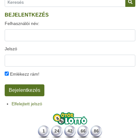
BEJELENTKEZÉS
Felhasználói név:
Jelszó
Emlékezz rám!
Elfelejtett jelszó
1
24
42
66
86