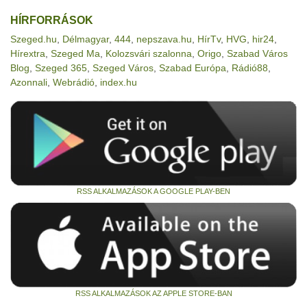
HÍRFORRÁSOK
Szeged.hu
,
Délmagyar
,
444
,
nepszava.hu
,
HírTv
,
HVG
,
hir24
,
Hírextra
,
Szeged Ma
,
Kolozsvári szalonna
,
Origo
,
Szabad Város
Blog
,
Szeged 365
,
Szeged Város
,
Szabad Európa
,
Rádió88
,
Azonnali
,
Webrádió
,
index.hu
RSS ALKALMAZÁSOK A GOOGLE PLAY-BEN
RSS ALKALMAZÁSOK AZ APPLE STORE-BAN