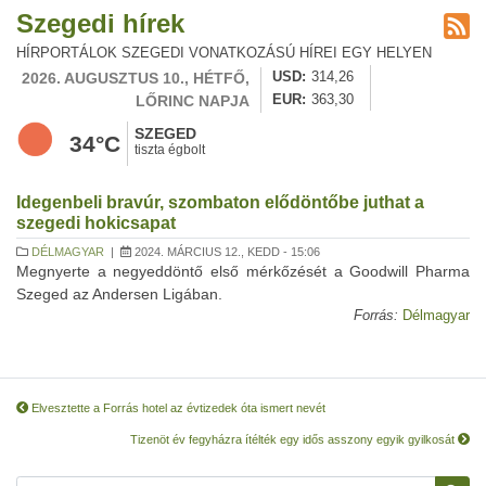
Szegedi hírek
HÍRPORTÁLOK SZEGEDI VONATKOZÁSÚ HÍREI EGY HELYEN
2026. AUGUSZTUS 10., HÉTFŐ,
USD
314,26
LŐRINC NAPJA
EUR
363,30
SZEGED
34°C
tiszta égbolt
Idegenbeli bravúr, szombaton elődöntőbe juthat a
szegedi hokicsapat
DÉLMAGYAR
|
2024. MÁRCIUS 12., KEDD - 15:06
Megnyerte a negyeddöntő első mérkőzését a Goodwill Pharma
Szeged az Andersen Ligában.
Forrás:
Délmagyar
Elvesztette a Forrás hotel az évtizedek óta ismert nevét
Tizenöt év fegyházra ítélték egy idős asszony egyik gyilkosát