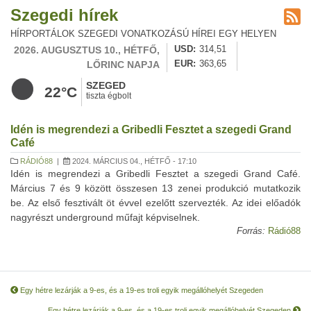
Szegedi hírek
HÍRPORTÁLOK SZEGEDI VONATKOZÁSÚ HÍREI EGY HELYEN
2026. AUGUSZTUS 10., HÉTFŐ,
USD
314,51
LŐRINC NAPJA
EUR
363,65
SZEGED
22°C
tiszta égbolt
Idén is megrendezi a Gribedli Fesztet a szegedi Grand
Café
RÁDIÓ88
|
2024. MÁRCIUS 04., HÉTFŐ - 17:10
Idén is megrendezi a Gribedli Fesztet a szegedi Grand Café.
Március 7 és 9 között összesen 13 zenei produkció mutatkozik
be. Az első fesztivált öt évvel ezelőtt szervezték. Az idei előadók
nagyrészt underground műfajt képviselnek.
Forrás:
Rádió88
Egy hétre lezárják a 9-es, és a 19-es troli egyik megállóhelyét Szegeden
Egy hétre lezárják a 9-es, és a 19-es troli egyik megállóhelyét Szegeden