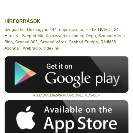
HÍRFORRÁSOK
Szeged.hu
,
Délmagyar
,
444
,
nepszava.hu
,
HírTv
,
HVG
,
hir24
,
Hírextra
,
Szeged Ma
,
Kolozsvári szalonna
,
Origo
,
Szabad Város
Blog
,
Szeged 365
,
Szeged Város
,
Szabad Európa
,
Rádió88
,
Azonnali
,
Webrádió
,
index.hu
RSS ALKALMAZÁSOK A GOOGLE PLAY-BEN