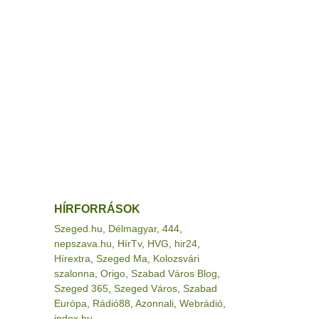
HÍRFORRÁSOK
Szeged.hu
,
Délmagyar
,
444
,
nepszava.hu
,
HírTv
,
HVG
,
hir24
,
Hírextra
,
Szeged Ma
,
Kolozsvári
szalonna
,
Origo
,
Szabad Város Blog
,
Szeged 365
,
Szeged Város
,
Szabad
Európa
,
Rádió88
,
Azonnali
,
Webrádió
,
index.hu