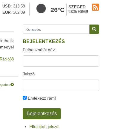
USD
313,58
SZEGED
26°C
tiszta égbolt
EUR
362,09
inthetik
BEJELENTKEZÉS
rmegyéi
Felhasználói név:
Rádió88
Jelszó
Szegeden
Emlékezz rám!
Elfelejtett jelszó