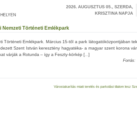
2026. AUGUSZTUS 05., SZERDA,
KRISZTINA NAPJA
 HELYEN
eri Nemzeti Történeti Emlékpark
eti Történeti Emlékpark. Március 15-től a park látogatóközpontjában tek
ndezett Szent István keresztény hagyatéka- a magyar szent korona vá
ókat várják a Rotunda – így a Feszty-körkép [...]
Forrás:
Várostakarítás miatt terelés és parkolási tilalom lesz 