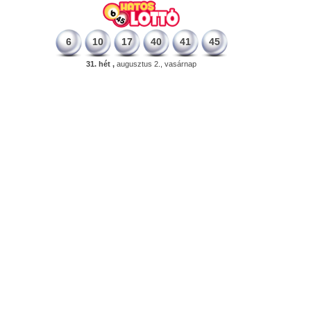
6
10
17
40
41
45
31. hét ,
augusztus 2., vasárnap