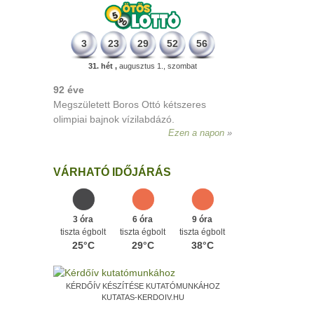
3
23
29
52
56
31. hét ,
augusztus 1., szombat
89 éve
Megszületett Gecse Gusztáv filozófus,
vallástörténész, aki Aquinói Szent
Tamást fordított magyarra.
Ezen a napon
VÁRHATÓ IDŐJÁRÁS
3 óra
6 óra
9 óra
tiszta égbolt
tiszta égbolt
tiszta égbolt
25°C
29°C
38°C
KÉRDŐÍV KÉSZÍTÉSE KUTATÓMUNKÁHOZ
KUTATAS-KERDOIV.HU