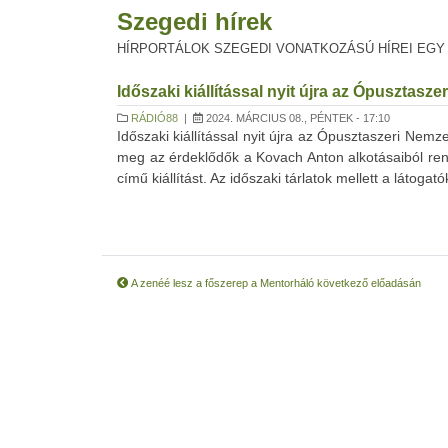
Szegedi hírek
HÍRPORTÁLOK SZEGEDI VONATKOZÁSÚ HÍREI EGY
Időszaki kiállítással nyit újra az Ópusztasz
RÁDIÓ88
|
2024. MÁRCIUS 08., PÉNTEK - 17:10
Időszaki kiállítással nyit újra az Ópusztaszeri Nemz
meg az érdeklődők a Kovach Anton alkotásaiból re
című kiállítást. Az időszaki tárlatok mellett a látogat
A zenéé lesz a főszerep a Mentorháló következő előadásán