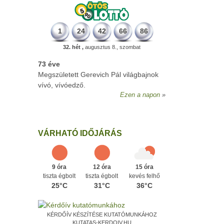
1
24
42
66
86
32. hét ,
augusztus 8., szombat
73 éve
Megszületett Gerevich Pál világbajnok
vívó, vívóedző.
Ezen a napon
VÁRHATÓ IDŐJÁRÁS
9 óra
12 óra
15 óra
tiszta égbolt
tiszta égbolt
kevés felhő
25°C
31°C
36°C
KÉRDŐÍV KÉSZÍTÉSE KUTATÓMUNKÁHOZ
KUTATAS-KERDOIV.HU