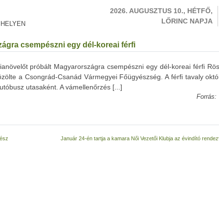
2026. AUGUSZTUS 10., HÉTFŐ,
LŐRINC NAPJA
 HELYEN
zágra csempészni egy dél-koreai férfi
anövelőt próbált Magyarországra csempészni egy dél-koreai férfi Rös
özölte a Csongrád-Csanád Vármegyei Főügyészség. A férfi tavaly októ
utóbusz utasaként. A vámellenőrzés [...]
Forrás:
vész
Január 24-én tartja a kamara Női Vezetői Klubja az évindító rend