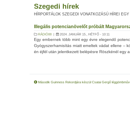
Szegedi hírek
HÍRPORTÁLOK SZEGEDI VONATKOZÁSÚ HÍREI EGY
Illegális potencianövelőt próbált Magyarors
RÁDIÓ88
|
2024. JANUÁR 15., HÉTFŐ - 10:11
Egy embernek több mint egy évre elegendő potenci
Gyógyszerhamisítás miatt emeltek vádat ellene – k
én éjfél után jelentkezett belépésre Röszkénél egy a
Második Guinness Rekordjára készül Csatai Gergő léggömbmű