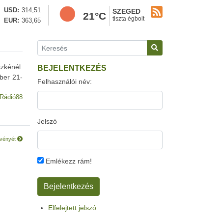
USD
314,51
SZEGED
21°C
tiszta égbolt
EUR
363,65
zkénél.
BEJELENTKEZÉS
ber 21-
Felhasználói név:
Rádió88
Jelszó
ezvényét
Emlékezz rám!
Elfelejtett jelszó