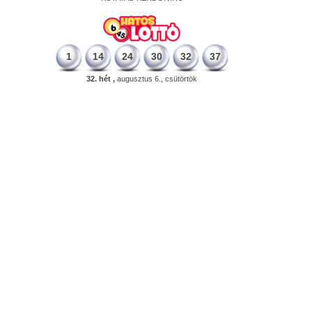
1
14
24
30
32
37
32. hét ,
augusztus 6., csütörtök