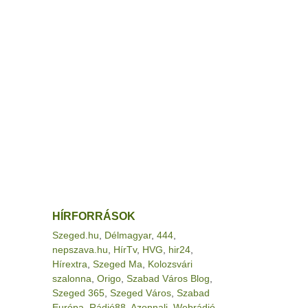
HÍRFORRÁSOK
Szeged.hu
,
Délmagyar
,
444
,
nepszava.hu
,
HírTv
,
HVG
,
hir24
,
Hírextra
,
Szeged Ma
,
Kolozsvári
szalonna
,
Origo
,
Szabad Város Blog
,
Szeged 365
,
Szeged Város
,
Szabad
Európa
,
Rádió88
,
Azonnali
,
Webrádió
,