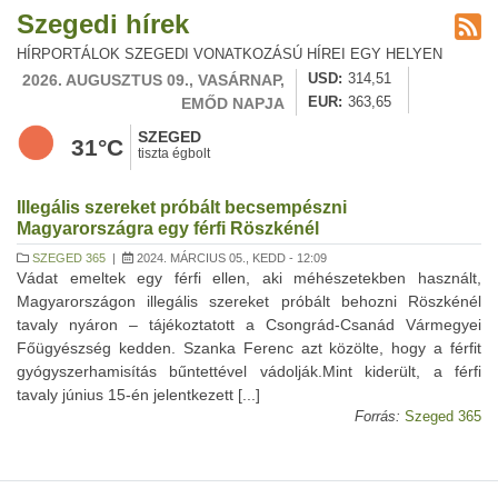
Szegedi hírek
HÍRPORTÁLOK SZEGEDI VONATKOZÁSÚ HÍREI EGY HELYEN
2026. AUGUSZTUS 09., VASÁRNAP,
USD
314,51
EMŐD NAPJA
EUR
363,65
SZEGED
31°C
tiszta égbolt
Illegális szereket próbált becsempészni
Magyarországra egy férfi Röszkénél
SZEGED 365
|
2024. MÁRCIUS 05., KEDD - 12:09
Vádat emeltek egy férfi ellen, aki méhészetekben használt,
Magyarországon illegális szereket próbált behozni Röszkénél
tavaly nyáron – tájékoztatott a Csongrád-Csanád Vármegyei
Főügyészség kedden. Szanka Ferenc azt közölte, hogy a férfit
gyógyszerhamisítás bűntettével vádolják.Mint kiderült, a férfi
tavaly június 15-én jelentkezett [...]
Forrás:
Szeged 365