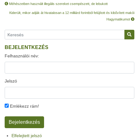
Méhészetben használt illegális szereket csempészett, de lebukott
Kiderült, mikor adják át hivatalosan a 12 milliárd forintból felújított és kibővített makói
Hagymatikumot
BEJELENTKEZÉS
Felhasználói név:
Jelszó
Emlékezz rám!
Elfelejtett jelszó