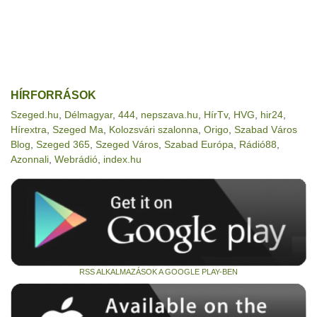
HÍRFORRÁSOK
Szeged.hu
,
Délmagyar
,
444
,
nepszava.hu
,
HírTv
,
HVG
,
hir24
,
Hírextra
,
Szeged Ma
,
Kolozsvári szalonna
,
Origo
,
Szabad Város
Blog
,
Szeged 365
,
Szeged Város
,
Szabad Európa
,
Rádió88
,
Azonnali
,
Webrádió
,
index.hu
RSS ALKALMAZÁSOK A GOOGLE PLAY-BEN