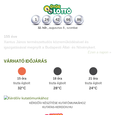
1
24
42
66
86
32. hét ,
augusztus 8., szombat
226 éve
Megszületett Dukai Takács Judit, művésznevén Malvina költőnő.
Ezen a napon
VÁRHATÓ IDŐJÁRÁS
15 óra
18 óra
21 óra
tiszta égbolt
tiszta égbolt
tiszta égbolt
32°C
28°C
24°C
KÉRDŐÍV KÉSZÍTÉSE KUTATÓMUNKÁHOZ
KUTATAS-KERDOIV.HU