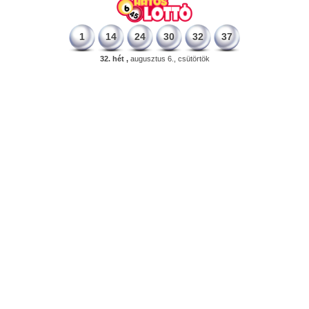
1
14
24
30
32
37
32. hét ,
augusztus 6., csütörtök