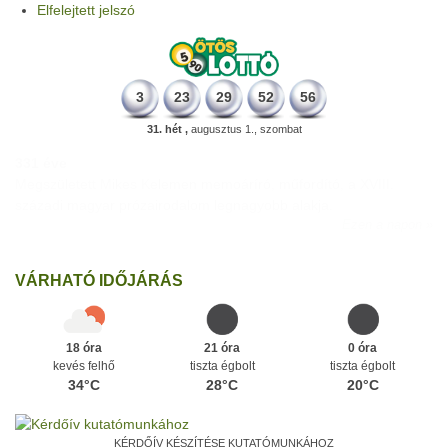
Elfelejtett jelszó
3
23
29
52
56
31. hét ,
augusztus 1., szombat
331 éve
Megszületett Mikes Kelemen memoáríró, műfordító, a XVIII.
századi magyar prózairodalom legnagyobb alakja.
Ezen a napon
VÁRHATÓ IDŐJÁRÁS
18 óra
21 óra
0 óra
kevés felhő
tiszta égbolt
tiszta égbolt
34°C
28°C
20°C
KÉRDŐÍV KÉSZÍTÉSE KUTATÓMUNKÁHOZ