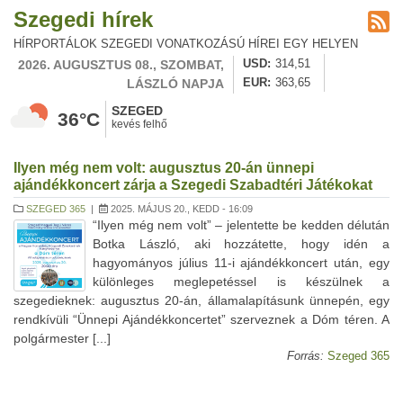
Szegedi hírek
HÍRPORTÁLOK SZEGEDI VONATKOZÁSÚ HÍREI EGY HELYEN
2026. AUGUSZTUS 08., SZOMBAT,
USD
314,51
LÁSZLÓ NAPJA
EUR
363,65
SZEGED
36°C
kevés felhő
Ilyen még nem volt: augusztus 20-án ünnepi
ajándékkoncert zárja a Szegedi Szabadtéri Játékokat
SZEGED 365
|
2025. MÁJUS 20., KEDD - 16:09
“Ilyen még nem volt” – jelentette be kedden délután
Botka László, aki hozzátette, hogy idén a
hagyományos július 11-i ajándékkoncert után, egy
különleges meglepetéssel is készülnek a
szegedieknek: augusztus 20-án, államalapításunk ünnepén, egy
rendkívüli “Ünnepi Ajándékkoncertet” szerveznek a Dóm téren. A
polgármester [...]
Forrás:
Szeged 365