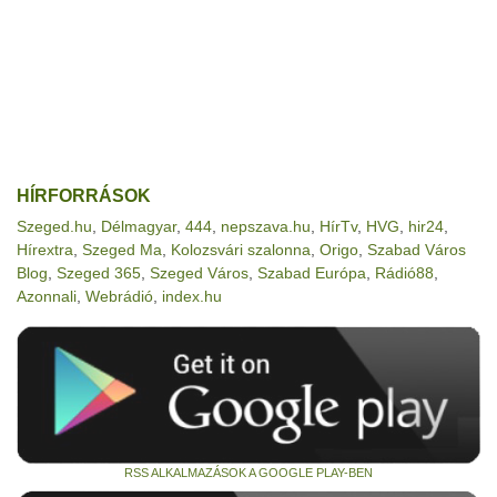
HÍRFORRÁSOK
Szeged.hu
,
Délmagyar
,
444
,
nepszava.hu
,
HírTv
,
HVG
,
hir24
,
Hírextra
,
Szeged Ma
,
Kolozsvári szalonna
,
Origo
,
Szabad Város
Blog
,
Szeged 365
,
Szeged Város
,
Szabad Európa
,
Rádió88
,
Azonnali
,
Webrádió
,
index.hu
RSS ALKALMAZÁSOK A GOOGLE PLAY-BEN