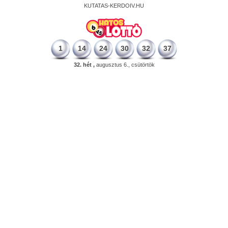
KUTATAS-KERDOIV.HU
1
14
24
30
32
37
32. hét ,
augusztus 6., csütörtök