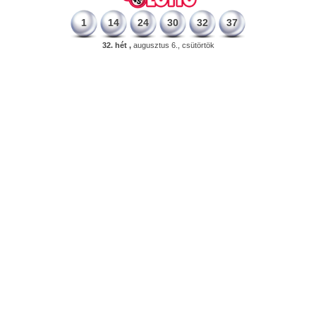
1
14
24
30
32
37
32. hét ,
augusztus 6., csütörtök