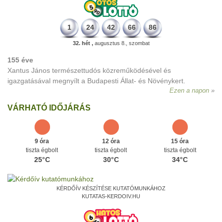
1
24
42
66
86
32. hét ,
augusztus 8., szombat
155 éve
Xantus János természettudós közreműködésével és
igazgatásával megnyílt a Budapesti Állat- és Növénykert.
Ezen a napon
VÁRHATÓ IDŐJÁRÁS
9 óra
12 óra
15 óra
tiszta égbolt
tiszta égbolt
tiszta égbolt
25°C
30°C
34°C
KÉRDŐÍV KÉSZÍTÉSE KUTATÓMUNKÁHOZ
KUTATAS-KERDOIV.HU