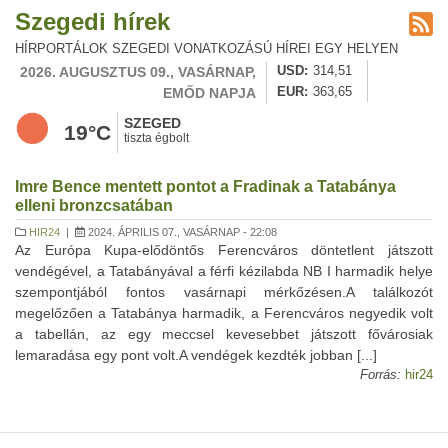
Szegedi hírek
HÍRPORTÁLOK SZEGEDI VONATKOZÁSÚ HÍREI EGY HELYEN
2026. AUGUSZTUS 09., VASÁRNAP,
USD
314,51
EMŐD NAPJA
EUR
363,65
SZEGED
19°C
tiszta égbolt
Imre Bence mentett pontot a Fradinak a Tatabánya
elleni bronzcsatában
HIR24
|
2024. ÁPRILIS 07., VASÁRNAP - 22:08
Az Európa Kupa-elődöntős Ferencváros döntetlent játszott
vendégével, a Tatabányával a férfi kézilabda NB I harmadik helye
szempontjából fontos vasárnapi mérkőzésen.A találkozót
megelőzően a Tatabánya harmadik, a Ferencváros negyedik volt
a tabellán, az egy meccsel kevesebbet játszott fővárosiak
lemaradása egy pont volt.A vendégek kezdték jobban [...]
Forrás:
hir24