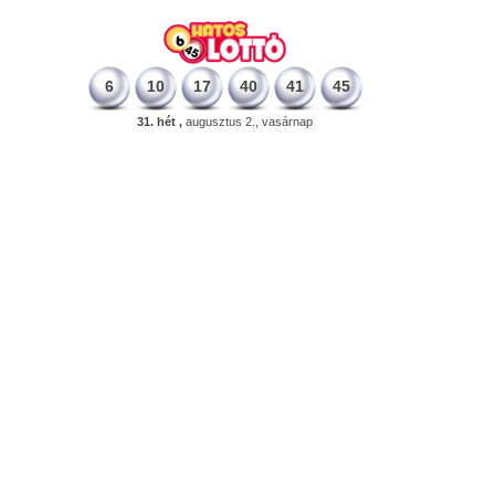
6
10
17
40
41
45
31. hét ,
augusztus 2., vasárnap