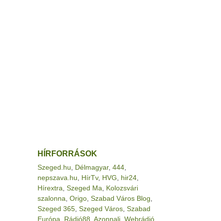
HÍRFORRÁSOK
Szeged.hu
,
Délmagyar
,
444
,
nepszava.hu
,
HírTv
,
HVG
,
hir24
,
Hírextra
,
Szeged Ma
,
Kolozsvári
szalonna
,
Origo
,
Szabad Város Blog
,
Szeged 365
,
Szeged Város
,
Szabad
Európa
,
Rádió88
,
Azonnali
,
Webrádió
,