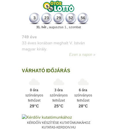
3
23
29
52
56
31. hét ,
augusztus 1., szombat
498 éve
A szávaszentdemeteri-nagyolaszi
győzelem, ahol a magyarok utoljára
győzték le a törököket Mohács előtt.
Ezen a napon
VÁRHATÓ IDŐJÁRÁS
0 óra
3 óra
6 óra
szórványos
szórványos
szórványos
felhőzet
felhőzet
felhőzet
29°C
25°C
28°C
KÉRDŐÍV KÉSZÍTÉSE KUTATÓMUNKÁHOZ
KUTATAS-KERDOIV.HU