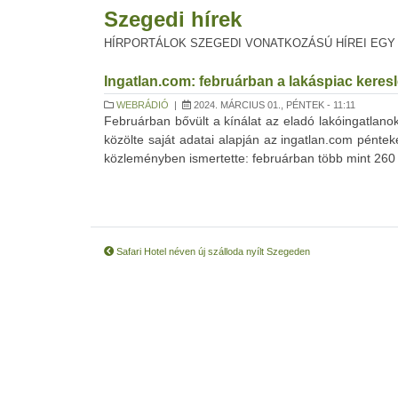
Szegedi hírek
HÍRPORTÁLOK SZEGEDI VONATKOZÁSÚ HÍREI EGY
Ingatlan.com: februárban a lakáspiac kereslet
WEBRÁDIÓ
|
2024. MÁRCIUS 01., PÉNTEK - 11:11
Februárban bővült a kínálat az eladó lakóingatlano
közölte saját adatai alapján az ingatlan.com pénte
közleményben ismertette: februárban több mint 260 e
Safari Hotel néven új szálloda nyílt Szegeden