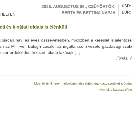
2026. AUGUSZTUS 06., CSÜTÖRTÖK,
USD
BERTA ÉS BETTINA NAPJA
EUR
 HELYEN
i és kínálati oldala is élénkült
k piacán havi és éves összevetésben, miközben a kereslet is jelentőse
ken az MTI-vel. Balogh László, az ingatlan.com vezető gazdasági szak
zer érdeklődés érkezett eladó lakások [...]
Forrás:
W
Most történik: egy markológép átszakított egy gázvezetéket a Budap
kivonult a katasztrófa