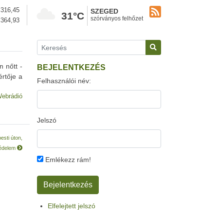
316,45
SZEGED
31°C
szórványos felhőzet
364,93
n nőtt -
BEJELENTKEZÉS
értője a
Felhasználói név:
ebrádió
Jelszó
esti úton,
védelem
Emlékezz rám!
Elfelejtett jelszó