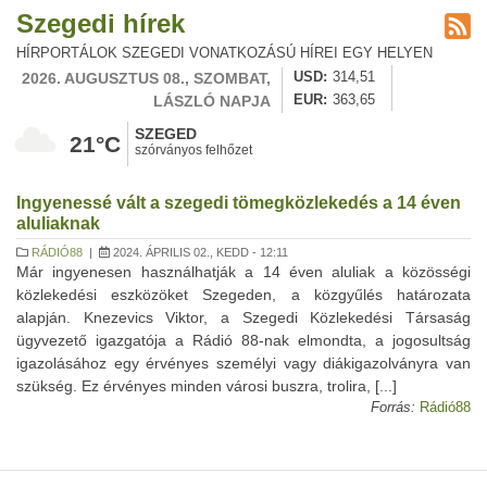
Szegedi hírek
HÍRPORTÁLOK SZEGEDI VONATKOZÁSÚ HÍREI EGY HELYEN
2026. AUGUSZTUS 08., SZOMBAT,
USD
314,51
LÁSZLÓ NAPJA
EUR
363,65
SZEGED
21°C
szórványos felhőzet
Ingyenessé vált a szegedi tömegközlekedés a 14 éven
aluliaknak
RÁDIÓ88
|
2024. ÁPRILIS 02., KEDD - 12:11
Már ingyenesen használhatják a 14 éven aluliak a közösségi
közlekedési eszközöket Szegeden, a közgyűlés határozata
alapján. Knezevics Viktor, a Szegedi Közlekedési Társaság
ügyvezető igazgatója a Rádió 88-nak elmondta, a jogosultság
igazolásához egy érvényes személyi vagy diákigazolványra van
szükség. Ez érvényes minden városi buszra, trolira, [...]
Forrás:
Rádió88