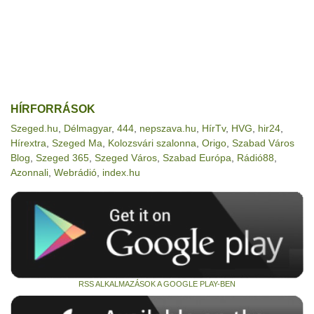
HÍRFORRÁSOK
Szeged.hu
,
Délmagyar
,
444
,
nepszava.hu
,
HírTv
,
HVG
,
hir24
,
Hírextra
,
Szeged Ma
,
Kolozsvári szalonna
,
Origo
,
Szabad Város
Blog
,
Szeged 365
,
Szeged Város
,
Szabad Európa
,
Rádió88
,
Azonnali
,
Webrádió
,
index.hu
RSS ALKALMAZÁSOK A GOOGLE PLAY-BEN