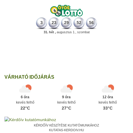
3
23
29
52
56
31. hét ,
augusztus 1., szombat
331 éve
Megszületett Mikes Kelemen memoáríró, műfordító, a XVIII.
századi magyar prózairodalom legnagyobb alakja.
Ezen a napon
VÁRHATÓ IDŐJÁRÁS
6 óra
9 óra
12 óra
kevés felhő
kevés felhő
kevés felhő
22°C
27°C
33°C
KÉRDŐÍV KÉSZÍTÉSE KUTATÓMUNKÁHOZ
KUTATAS-KERDOIV.HU