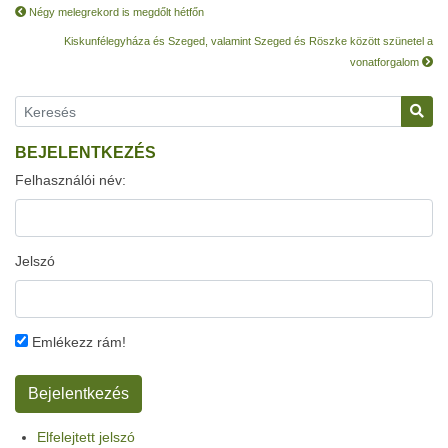
Négy melegrekord is megdőlt hétfőn
Kiskunfélegyháza és Szeged, valamint Szeged és Röszke között szünetel a
vonatforgalom
BEJELENTKEZÉS
Felhasználói név:
Jelszó
Emlékezz rám!
Elfelejtett jelszó