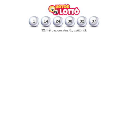
1
14
24
30
32
37
32. hét ,
augusztus 6., csütörtök