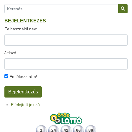
BEJELENTKEZÉS
Felhasználói név:
Jelszó
Emlékezz rám!
Elfelejtett jelszó
1
24
42
66
86