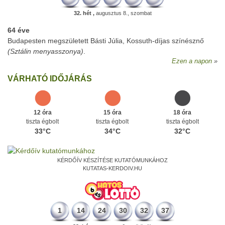
32. hét ,
augusztus 8., szombat
64 éve
Budapesten megszületett Básti Júlia, Kossuth-díjas színésznő
(Sztálin menyasszonya)
.
Ezen a napon
VÁRHATÓ IDŐJÁRÁS
12 óra
15 óra
18 óra
tiszta égbolt
tiszta égbolt
tiszta égbolt
33°C
34°C
32°C
KÉRDŐÍV KÉSZÍTÉSE KUTATÓMUNKÁHOZ
KUTATAS-KERDOIV.HU
1
14
24
30
32
37