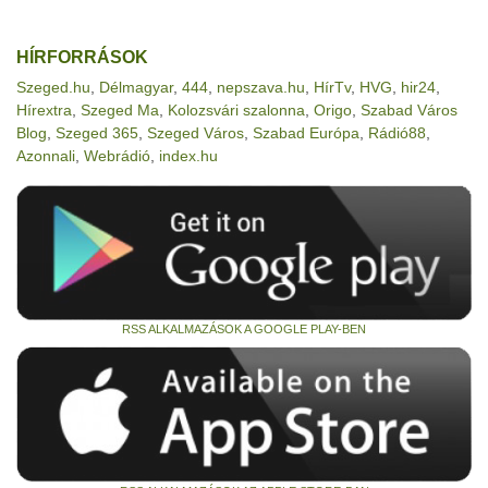
HÍRFORRÁSOK
Szeged.hu
,
Délmagyar
,
444
,
nepszava.hu
,
HírTv
,
HVG
,
hir24
,
Hírextra
,
Szeged Ma
,
Kolozsvári szalonna
,
Origo
,
Szabad Város
Blog
,
Szeged 365
,
Szeged Város
,
Szabad Európa
,
Rádió88
,
Azonnali
,
Webrádió
,
index.hu
RSS ALKALMAZÁSOK A GOOGLE PLAY-BEN