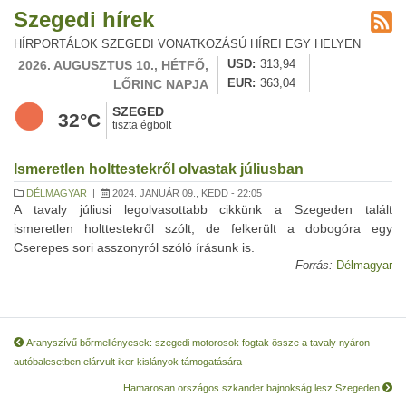
Szegedi hírek
HÍRPORTÁLOK SZEGEDI VONATKOZÁSÚ HÍREI EGY HELYEN
2026. AUGUSZTUS 10., HÉTFŐ,
USD
313,94
LŐRINC NAPJA
EUR
363,04
SZEGED
32°C
tiszta égbolt
Ismeretlen holttestekről olvastak júliusban
DÉLMAGYAR
|
2024. JANUÁR 09., KEDD - 22:05
A tavaly júliusi legolvasottabb cikkünk a Szegeden talált
ismeretlen holttestekről szólt, de felkerült a dobogóra egy
Cserepes sori asszonyról szóló írásunk is.
Forrás:
Délmagyar
Aranyszívű bőrmellényesek: szegedi motorosok fogtak össze a tavaly nyáron
autóbalesetben elárvult iker kislányok támogatására
Hamarosan országos szkander bajnokság lesz Szegeden