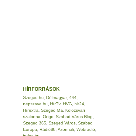
HÍRFORRÁSOK
Szeged.hu
,
Délmagyar
,
444
,
nepszava.hu
,
HírTv
,
HVG
,
hir24
,
Hírextra
,
Szeged Ma
,
Kolozsvári
szalonna
,
Origo
,
Szabad Város Blog
,
Szeged 365
,
Szeged Város
,
Szabad
Európa
,
Rádió88
,
Azonnali
,
Webrádió
,
index.hu