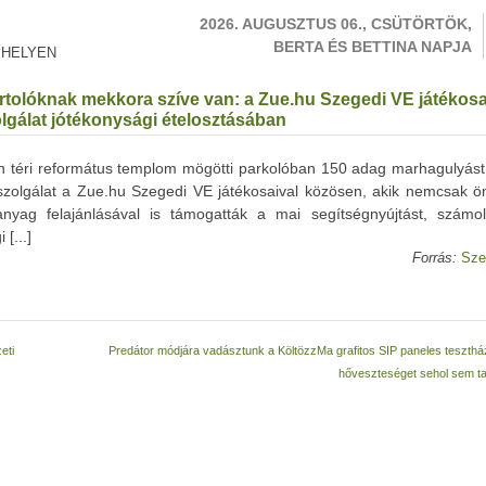
2026. AUGUSZTUS 06., CSÜTÖRTÖK,
BERTA ÉS BETTINA NAPJA
 HELYEN
rtolóknak mekkora szíve van: a Zue.hu Szegedi VE játékosa
lgálat jótékonysági ételosztásában
n téri református templom mögötti parkolóban 150 adag marhagulyást 
szolgálat a Zue.hu Szegedi VE játékosaival közösen, akik nemcsak ö
nyag felajánlásával is támogatták a mai segítségnyújtást, számo
[...]
Forrás:
Sze
eti
Predátor módjára vadásztunk a KöltözzMa grafitos SIP paneles teszthá
hőveszteséget sehol sem ta