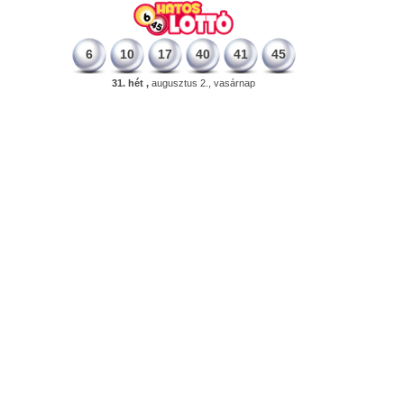
6
10
17
40
41
45
31. hét ,
augusztus 2., vasárnap