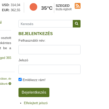
USD
314,04
SZEGED
35°C
tiszta égbolt
EUR
362,55
i
BEJELENTKEZÉS
osztott
Felhasználói név:
nkéntes
lt be a
ged 365
Jelszó
zában, de
Emlékezz rám!
láltunk
Elfelejtett jelszó