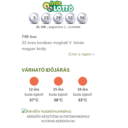
3
23
29
52
56
31. hét ,
augusztus 1., szombat
VÁRHATÓ IDŐJÁRÁS
12 óra
15 óra
18 óra
tiszta égbolt
tiszta égbolt
tiszta égbolt
37°C
38°C
33°C
KÉRDŐÍV KÉSZÍTÉSE KUTATÓMUNKÁHOZ
KUTATAS-KERDOIV.HU