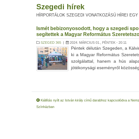
Szegedi hírek
HÍRPORTÁLOK SZEGEDI VONATKOZÁSÚ HÍREI EGY
Ismét bebizonyosodott, hogy a szegedi spo
segítettek a Magyar Református Szeretetszo
SZEGED 365
|
2024. MÁRCIUS 01., PÉNTEK - 20:11
Péntek délután Szegeden, a Kálvi
ki a Magyar Református Szeretet
szolgálattal, hanem a hús alapa
jótékonysági eseményről közösségi 
Kiállítás nyílt az István király című darabhoz kapcsolódva a Nemz
Színházban