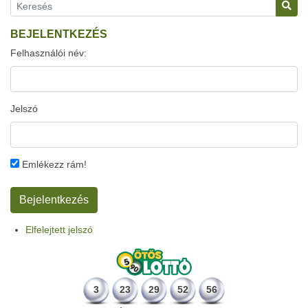
BEJELENTKEZÉS
Felhasználói név:
Jelszó
Emlékezz rám!
Elfelejtett jelszó
3
23
29
52
56