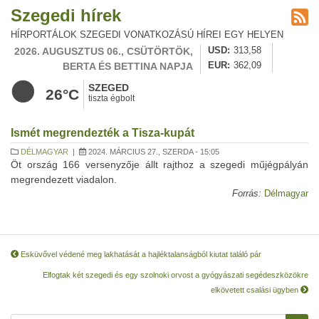
Szegedi hírek
HÍRPORTÁLOK SZEGEDI VONATKOZÁSÚ HÍREI EGY HELYEN
2026. AUGUSZTUS 06., CSÜTÖRTÖK,
USD
313,58
BERTA ÉS BETTINA NAPJA
EUR
362,09
SZEGED
26°C
tiszta égbolt
Ismét megrendezték a Tisza-kupát
DÉLMAGYAR
|
2024. MÁRCIUS 27., SZERDA - 15:05
Öt ország 166 versenyzője állt rajthoz a szegedi műjégpályán
megrendezett viadalon.
Forrás:
Délmagyar
Esküvővel védené meg lakhatását a hajléktalanságból kiutat találó pár
Elfogtak két szegedi és egy szolnoki orvost a gyógyászati segédeszközökre
elkövetett csalási ügyben