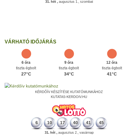
31. hét ,
augusztus 1., szombat
498 éve
A szávaszentdemeteri-nagyolaszi győzelem, ahol a magyarok
utoljára győzték le a törököket Mohács előtt.
Ezen a napon
VÁRHATÓ IDŐJÁRÁS
6 óra
9 óra
12 óra
tiszta égbolt
tiszta égbolt
tiszta égbolt
27°C
34°C
41°C
KÉRDŐÍV KÉSZÍTÉSE KUTATÓMUNKÁHOZ
KUTATAS-KERDOIV.HU
6
10
17
40
41
45
31. hét ,
augusztus 2., vasárnap