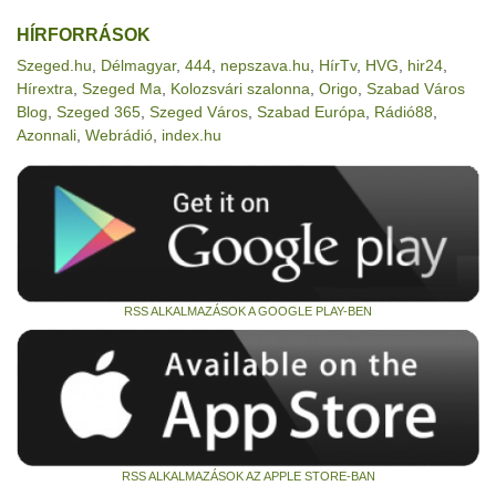
HÍRFORRÁSOK
Szeged.hu
,
Délmagyar
,
444
,
nepszava.hu
,
HírTv
,
HVG
,
hir24
,
Hírextra
,
Szeged Ma
,
Kolozsvári szalonna
,
Origo
,
Szabad Város
Blog
,
Szeged 365
,
Szeged Város
,
Szabad Európa
,
Rádió88
,
Azonnali
,
Webrádió
,
index.hu
RSS ALKALMAZÁSOK A GOOGLE PLAY-BEN
RSS ALKALMAZÁSOK AZ APPLE STORE-BAN