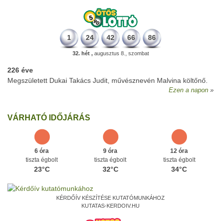
1
24
42
66
86
32. hét ,
augusztus 8., szombat
226 éve
Megszületett Dukai Takács Judit, művésznevén Malvina költőnő.
Ezen a napon
VÁRHATÓ IDŐJÁRÁS
6 óra
9 óra
12 óra
tiszta égbolt
tiszta égbolt
tiszta égbolt
23°C
32°C
34°C
KÉRDŐÍV KÉSZÍTÉSE KUTATÓMUNKÁHOZ
KUTATAS-KERDOIV.HU