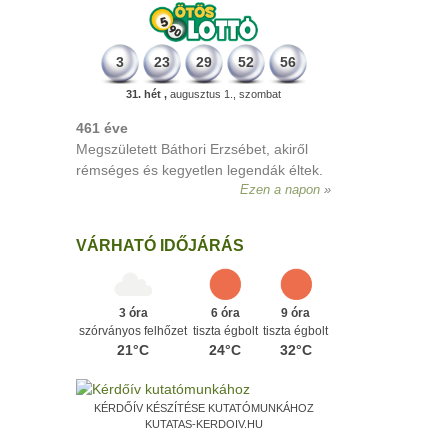
3
23
29
52
56
31. hét ,
augusztus 1., szombat
VÁRHATÓ IDŐJÁRÁS
3 óra
6 óra
9 óra
szórványos felhőzet
tiszta égbolt
tiszta égbolt
21°C
24°C
32°C
KÉRDŐÍV KÉSZÍTÉSE KUTATÓMUNKÁHOZ
KUTATAS-KERDOIV.HU