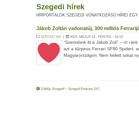
Szegedi hírek
HÍRPORTÁLOK SZEGEDI VONATKOZÁSÚ HÍREI EGY
Jákob Zoltán vadonatúj, 300 milliós Ferrari
SZEGED 365
|
2025. MÁJUS 16., PÉNTEK - 18:10
“Szerintünk itt a Jákob Zoli” – írt r
azt a tűzpiros Ferrari SF90 Spidert, 
Magyarországon. Nem kellett sokat nyo
Zöldülj, Szeged! – Szeged Podcast 247.