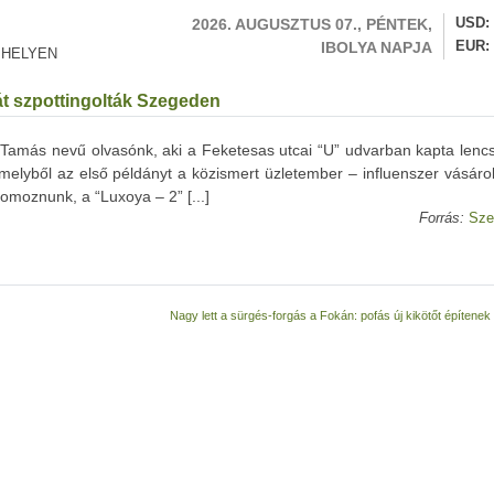
2026. AUGUSZTUS 07., PÉNTEK,
USD
IBOLYA NAPJA
EUR
 HELYEN
ját szpottingolták Szegeden
ánk Tamás nevű olvasónk, aki a Feketesas utcai “U” udvarban kapta len
amelyből az első példányt a közismert üzletember – influenszer vásár
moznunk, a “Luxoya – 2” [...]
Forrás:
Sze
Nagy lett a sürgés-forgás a Fokán: pofás új kikötőt építenek