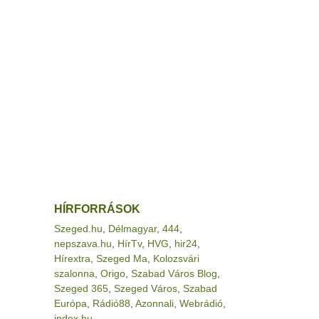
HÍRFORRÁSOK
Szeged.hu
,
Délmagyar
,
444
,
nepszava.hu
,
HírTv
,
HVG
,
hir24
,
Hírextra
,
Szeged Ma
,
Kolozsvári
szalonna
,
Origo
,
Szabad Város Blog
,
Szeged 365
,
Szeged Város
,
Szabad
Európa
,
Rádió88
,
Azonnali
,
Webrádió
,
index.hu