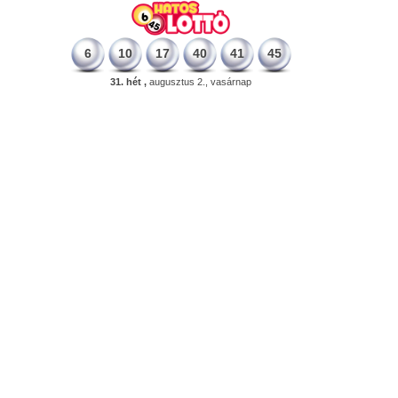
6
10
17
40
41
45
31. hét ,
augusztus 2., vasárnap