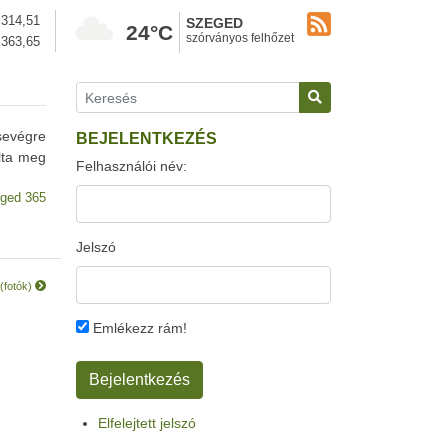
314,51
SZEGED
24°C
szórványos felhőzet
363,65
csevégre
BEJELENTKEZÉS
olta meg
Felhasználói név:
ged 365
Jelszó
 (fotók)
Emlékezz rám!
Elfelejtett jelszó