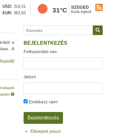
USD
314,51
SZEGED
31°C
tiszta égbolt
EUR
363,65
rától a
BEJELENTKEZÉS
mban. A
Felhasználói név:
Rádió88
Jelszó
válogatói
egeden
Emlékezz rám!
Elfelejtett jelszó