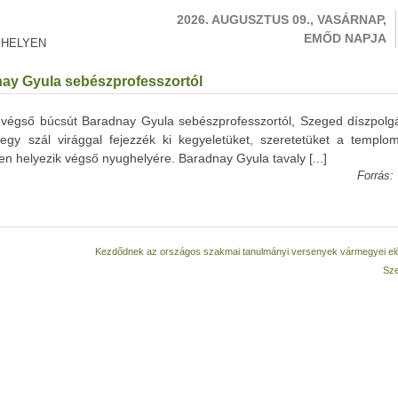
2026. AUGUSZTUS 09., VASÁRNAP,
EMŐD NAPJA
 HELYEN
ay Gyula sebészprofesszortól
k végső búcsút Baradnay Gyula sebészprofesszortól, Szeged díszpolgá
gy szál virággal fejezzék ki kegyeletüket, szeretetüket a templo
en helyezik végső nyughelyére. Baradnay Gyula tavaly [...]
Forrás:
Kezdődnek az országos szakmai tanulmányi versenyek vármegyei elő
Sz