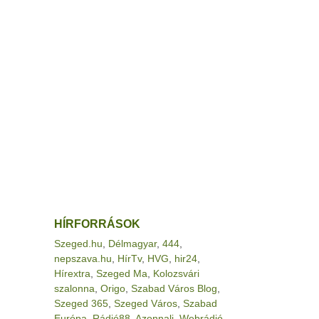
HÍRFORRÁSOK
Szeged.hu
,
Délmagyar
,
444
,
nepszava.hu
,
HírTv
,
HVG
,
hir24
,
Hírextra
,
Szeged Ma
,
Kolozsvári
szalonna
,
Origo
,
Szabad Város Blog
,
Szeged 365
,
Szeged Város
,
Szabad
Európa
,
Rádió88
,
Azonnali
,
Webrádió
,