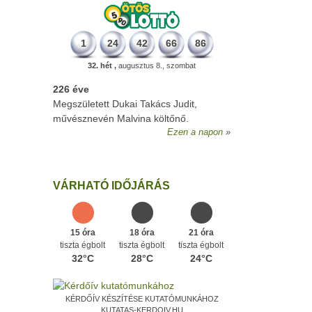
1
24
42
66
86
32. hét ,
augusztus 8., szombat
226 éve
Megszületett Dukai Takács Judit,
művésznevén Malvina költőnő.
Ezen a napon
VÁRHATÓ IDŐJÁRÁS
15 óra
18 óra
21 óra
tiszta égbolt
tiszta égbolt
tiszta égbolt
32°C
28°C
24°C
KÉRDŐÍV KÉSZÍTÉSE KUTATÓMUNKÁHOZ
KUTATAS-KERDOIV.HU