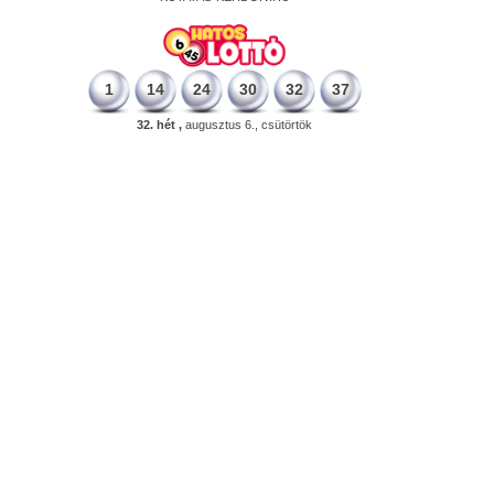
1
14
24
30
32
37
32. hét ,
augusztus 6., csütörtök