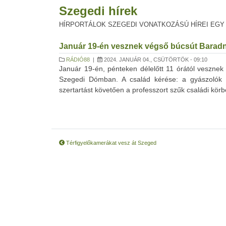
Szegedi hírek
HÍRPORTÁLOK SZEGEDI VONATKOZÁSÚ HÍREI EGY
Január 19-én vesznek végső búcsút Baradn
RÁDIÓ88
|
2024. JANUÁR 04., CSÜTÖRTÖK - 09:10
Január 19-én, pénteken délelőtt 11 órától veszne
Szegedi Dómban. A család kérése: a gyászolók e
szertartást követően a professzort szűk családi körb
Térfigyelőkamerákat vesz át Szeged