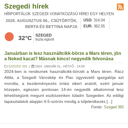
Szegedi hírek
HÍRPORTÁLOK SZEGEDI VONATKOZÁSÚ HÍREI EGY HELYEN
2026. AUGUSZTUS 06., CSÜTÖRTÖK,
USD
314,04
BERTA ÉS BETTINA NAPJA
EUR
362,55
SZEGED
32°C
tiszta égbolt
Januárban is lesz használtcikk-börze a Mars téren, jön
a Neked kacat? Másnak kincs! negyedik felvonása
SZEGED 365
|
2024. JANUÁR 01., HÉTFŐ - 14:09
2024-ben is rendeznek használtcikk-börzét a Mars téren. Rácz
Attila, a Szegedi Városkép és Piac ügyvezető igazgatója azt
mondta, a kezdeményezés óriási sikert aratott, ezért január
közepén, egészen pontosan 14-én negyedik alkalommal lesz
lehetőségünk megunt eszközeinken túladni Szegeden. Az eddigi
tapasztalatok alapján 4-5-szörös mindig a túljelentkezés [...]
Forrás:
Szeged 365