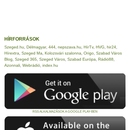
HÍRFORRÁSOK
Szeged.hu
,
Délmagyar
,
444
,
nepszava.hu
,
HírTv
,
HVG
,
hir24
,
Hírextra
,
Szeged Ma
,
Kolozsvári szalonna
,
Origo
,
Szabad Város
Blog
,
Szeged 365
,
Szeged Város
,
Szabad Európa
,
Rádió88
,
Azonnali
,
Webrádió
,
index.hu
RSS ALKALMAZÁSOK A GOOGLE PLAY-BEN