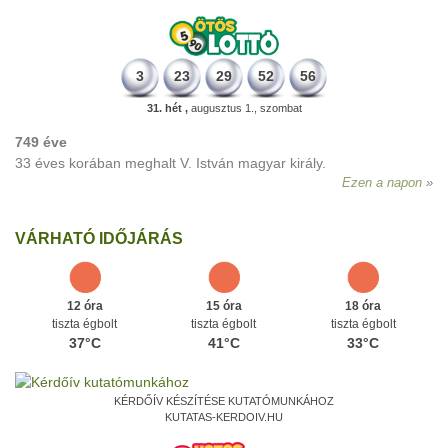
3
23
29
52
56
31. hét ,
augusztus 1., szombat
749 éve
33 éves korában meghalt V. István magyar király.
Ezen a napon
VÁRHATÓ IDŐJÁRÁS
12 óra
15 óra
18 óra
tiszta égbolt
tiszta égbolt
tiszta égbolt
37°C
41°C
33°C
KÉRDŐÍV KÉSZÍTÉSE KUTATÓMUNKÁHOZ
KUTATAS-KERDOIV.HU