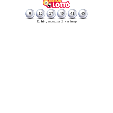
6
10
17
40
41
45
31. hét ,
augusztus 2., vasárnap