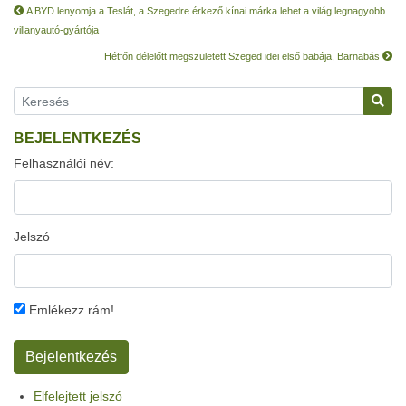
A BYD lenyomja a Teslát, a Szegedre érkező kínai márka lehet a világ legnagyobb
villanyautó-gyártója
Hétfőn délelőtt megszületett Szeged idei első babája, Barnabás
BEJELENTKEZÉS
Felhasználói név:
Jelszó
Emlékezz rám!
Elfelejtett jelszó