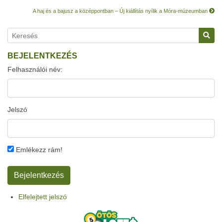
A haj és a bajusz a középpontban – Új kiállítás nyílik a Móra-múzeumban
BEJELENTKEZÉS
Felhasználói név:
Jelszó
Emlékezz rám!
Elfelejtett jelszó