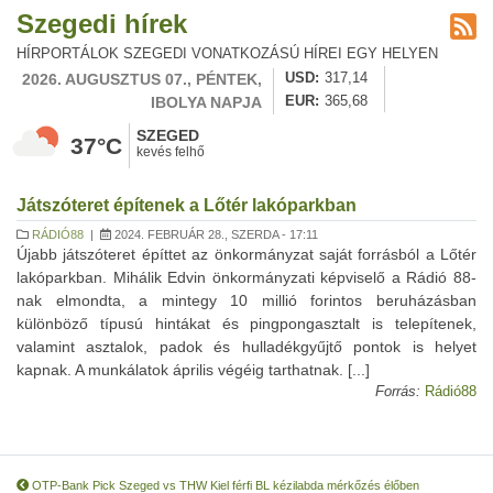
Szegedi hírek
HÍRPORTÁLOK SZEGEDI VONATKOZÁSÚ HÍREI EGY HELYEN
2026. AUGUSZTUS 07., PÉNTEK,
USD
317,14
IBOLYA NAPJA
EUR
365,68
SZEGED
37°C
kevés felhő
Játszóteret építenek a Lőtér lakóparkban
RÁDIÓ88
|
2024. FEBRUÁR 28., SZERDA - 17:11
Újabb játszóteret építtet az önkormányzat saját forrásból a Lőtér
lakóparkban. Mihálik Edvin önkormányzati képviselő a Rádió 88-
nak elmondta, a mintegy 10 millió forintos beruházásban
különböző típusú hintákat és pingpongasztalt is telepítenek,
valamint asztalok, padok és hulladékgyűjtő pontok is helyet
kapnak. A munkálatok április végéig tarthatnak. [...]
Forrás:
Rádió88
OTP-Bank Pick Szeged vs THW Kiel férfi BL kézilabda mérkőzés élőben