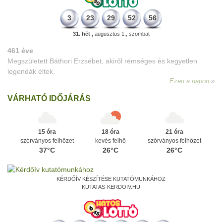
3
23
29
52
56
31. hét ,
augusztus 1., szombat
461 éve
Megszületett Báthori Erzsébet, akiről rémséges és kegyetlen
legendák éltek.
Ezen a napon
VÁRHATÓ IDŐJÁRÁS
15 óra
18 óra
21 óra
szórványos felhőzet
kevés felhő
szórványos felhőzet
37°C
26°C
26°C
KÉRDŐÍV KÉSZÍTÉSE KUTATÓMUNKÁHOZ
KUTATAS-KERDOIV.HU