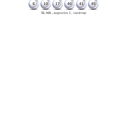
6
10
17
40
41
45
31. hét ,
augusztus 2., vasárnap