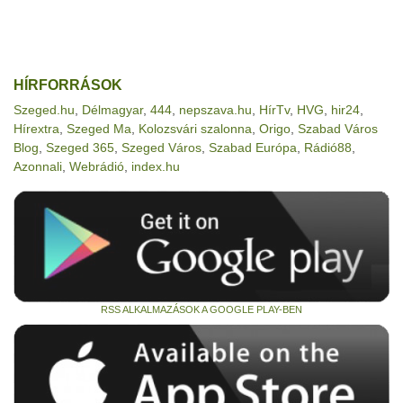
HÍRFORRÁSOK
Szeged.hu
,
Délmagyar
,
444
,
nepszava.hu
,
HírTv
,
HVG
,
hir24
,
Hírextra
,
Szeged Ma
,
Kolozsvári szalonna
,
Origo
,
Szabad Város
Blog
,
Szeged 365
,
Szeged Város
,
Szabad Európa
,
Rádió88
,
Azonnali
,
Webrádió
,
index.hu
RSS ALKALMAZÁSOK A GOOGLE PLAY-BEN