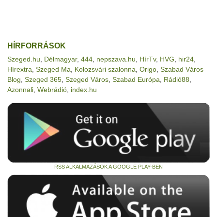
HÍRFORRÁSOK
Szeged.hu
,
Délmagyar
,
444
,
nepszava.hu
,
HírTv
,
HVG
,
hir24
,
Hírextra
,
Szeged Ma
,
Kolozsvári szalonna
,
Origo
,
Szabad Város
Blog
,
Szeged 365
,
Szeged Város
,
Szabad Európa
,
Rádió88
,
Azonnali
,
Webrádió
,
index.hu
RSS ALKALMAZÁSOK A GOOGLE PLAY-BEN