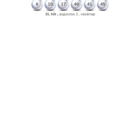
6
10
17
40
41
45
31. hét ,
augusztus 2., vasárnap