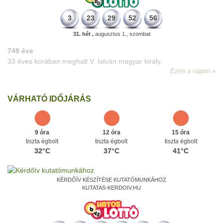
3
23
29
52
56
31. hét ,
augusztus 1., szombat
VÁRHATÓ IDŐJÁRÁS
9 óra
12 óra
15 óra
tiszta égbolt
tiszta égbolt
tiszta égbolt
32°C
37°C
41°C
KÉRDŐÍV KÉSZÍTÉSE KUTATÓMUNKÁHOZ
KUTATAS-KERDOIV.HU