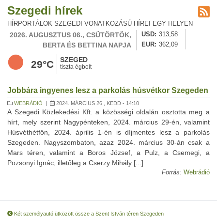
Szegedi hírek
HÍRPORTÁLOK SZEGEDI VONATKOZÁSÚ HÍREI EGY HELYEN
2026. AUGUSZTUS 06., CSÜTÖRTÖK,
USD
313,58
BERTA ÉS BETTINA NAPJA
EUR
362,09
SZEGED
29°C
tiszta égbolt
Jobbára ingyenes lesz a parkolás húsvétkor Szegeden
WEBRÁDIÓ
|
2024. MÁRCIUS 26., KEDD - 14:10
A Szegedi Közlekedési Kft. a közösségi oldalán osztotta meg a
hírt, mely szerint Nagypénteken, 2024. március 29-én, valamint
Húsvéthétfőn, 2024. április 1-én is díjmentes lesz a parkolás
Szegeden. Nagyszombaton, azaz 2024. március 30-án csak a
Mars téren, valamint a Boros József, a Pulz, a Csemegi, a
Pozsonyi Ignác, illetőleg a Cserzy Mihály [...]
Forrás:
Webrádió
Két személyautó ütközött össze a Szent István téren Szegeden